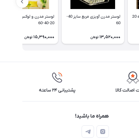
لوستر مدرن آویزی مربع سایز 40-
لوستر مدرن و لوکس آویز نیلوفر
20-40-60
60
15,390,000
13,520,000
تومان
تومان
اصالت کالا
پشتیبانی ۲۴ ساعته
همراه ما باشید!