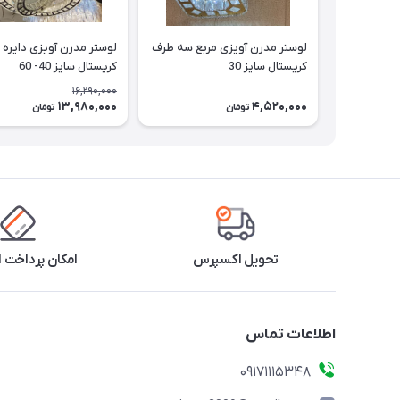
لوستر مدرن آویزی مربع سه طرف
لوستر مدرن آویزی دایره
کریستال سایز 30
کریستال سایز 40- 60
16,290,000
13,980,000
4,520,000
تومان
تومان
تحویل اکسپرس
امکان پرداخت 
اطلاعات تماس
09171115348