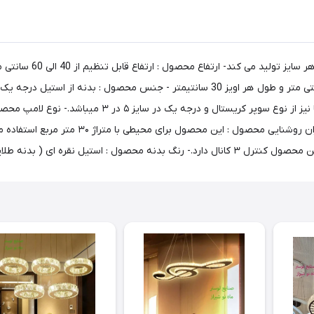
ماه نو این نوع محصول 
محصول : طول صفحه استیلی که به سقف نصب میگردد 100 سانتی متر و طول هر اویز 30 سانت
وجود ندارد و زمان نصب روکش استیل کنده میشود.- کریستال 