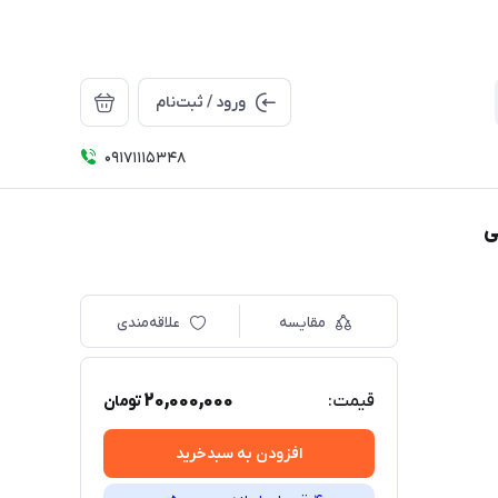
ورود / ثبت‌نام
09171115348
مقایسه
علاقه‌مندی
20,000,000
قیمت:
تومان
افزودن به سبدخرید