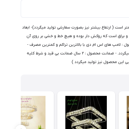
را با هر شکل مورد درخواست مشتری و با هر سایز تولید می کند- ارتفاع محصول : ارتفاع قابل تنظیم از 40 الی 60 سانتی متر است ( ارتفاع بیشتر نیز بصورت سفارشی تولید میگردد)- ابعاد
یمتر - جنس محصول : بدنه از استیل درجه یک و براق است که روکش دار بوده و هیچ خط و خشی بر روی آن
ها نیز از نوع سوپر کریستال و درجه یک در سایز ۵ در ۳ میباشد.- نوع لامپ محصول : لامپ های اس ام دی با بالاترین تراکم و کمترین مصرف -
حالت های نوری محصول : آفتابی و مهتابی و ترکیبی ( یخی ) - میزان روشنایی محصول : این محصول برای محیطی با متراژ ۳۰ متر مربع استفاده میگردد. - ضمانت محصول : ۲ سال ضمانت بی قید و شرط کلیه