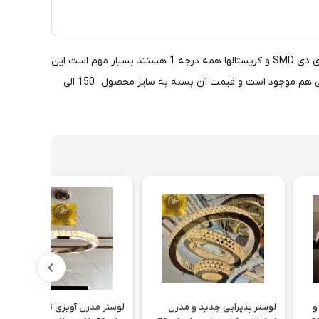
ماه نو این نوع محصول را با هر شکل مورد درخواست مشتری و با هر سایز تولید می کند. دارای 10 سال ضمانت می باشد. ( کنترل - فلز و ال ای دی SMD و کریستالها همه درجه 1 هستند بسیار مهم است این
موضوع موقع خرید مورد توجه واقع شود تغییر اینها می تواند تا حدود زیادی قیمت را تغییر دهد) رنگ این محصول نقره ای می باشد. رنگ طلایی هم موجود است و قیمت آن بسته به سایز محصول 150 الی
و
لوستر پذیرایی جدید و مدرن
لوستر مدرن آویزی تک حلقه گرد