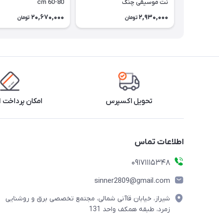
نت موسیقی چنگ
cm 60-80
20,670,000
2,930,000
تومان
تومان
تحویل اکسپرس
امکان پرداخت 
اطلاعات تماس
09171115348
sinner2809@gmail.com
شیراز، خیابان قاآنی شمالی، مجتمع تخصصی برق و روشنایی
زمرد، طبقه همکف واحد 131