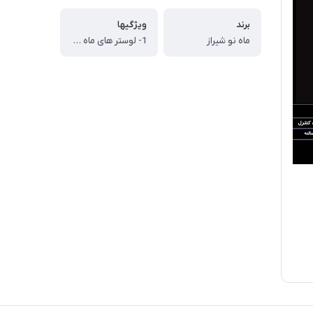
برند
ویژگیها
ماه نو شیراز
1- لوستر های ماه نو، پر نور هستند (به علت ریسه با کیفیت لون استار - تراکم 200و در صورت سفارش تراکم 220 و دولاین نوری) ، 2- ورق استیل تایوانی آیینه ای (مات نیست) ، 3- کریستال درجه یک (برخی از کریستال درجه دو استفاده میکنند) ، 4- خرید از تولیدی دارای مجوز تولید (کارگاههایی که مجوز تولید ندارند تحت استاندارد تولید نمی کنند و ضمن نداشتن کیفیت لازم، تبعاتی نظیر سوختن و اتصالی و برق گرفتگی دارد)