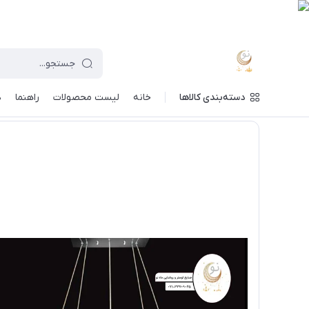
دسته‌بندی کالاها
خانه
لیست محصولات
راهنما
د
ماه نو
/
فهرست محصولات
/
لوستر مدرن آویز بیضی سایز 30 - 40