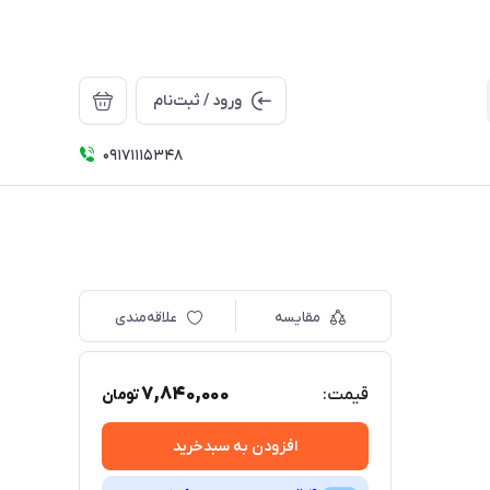
ورود / ثبت‌نام
09171115348
مقایسه
علاقه‌مندی
7,840,000
قیمت:
تومان
افزودن به سبدخرید