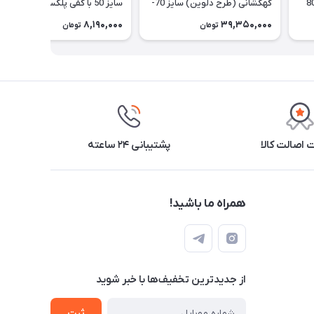
نه (طرح شایان) سایز 80
کهکشانی (طرح دلوین) سایز 70-
سایز 50 با کفی پلکسی
50-30 cm
8,190,000
39,350,000
تومان
تومان
اصالت کالا
پشتیبانی ۲۴ ساعته
همراه ما باشید!
از جدید‌ترین تخفیف‌ها با‌ خبر شوید
ثبت