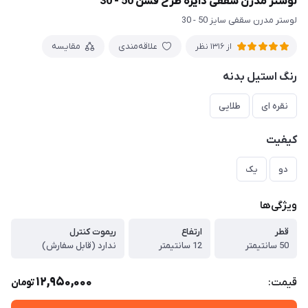
لوستر مدرن سقفی دایره طرح فشن 50 - 30
لوستر مدرن سقفی سایز 50 - 30
علاقه‌مندی
مقایسه
از 1316 نظر
رنگ استیل بدنه
نقره ای
طلایی
کیفیت
دو
یک
ویژگی‌ها
قطر
ارتفاع
ریموت کنترل
50 سانتیمتر
12 سانتیمتر
ندارد (قابل سفارش)
12,950,000
قیمت:
تومان