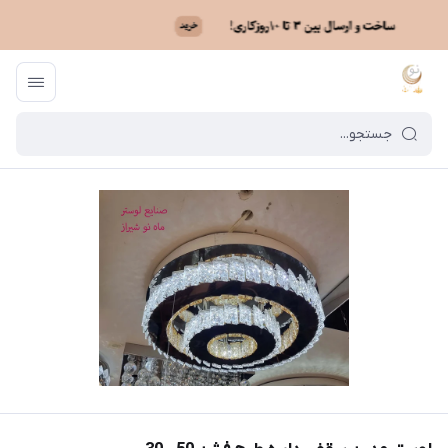
ماه نو
/
فهرست محصولات
/
لوستر مدرن سقفی دایره طرح فشن 50 - 30