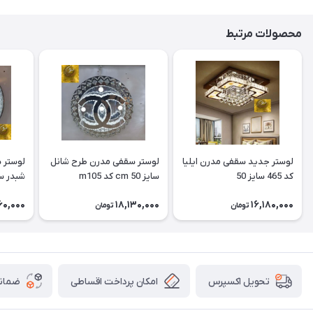
محصولات مرتبط
لوستر جدید سقفی مدرن ایلیا
لوستر سقفی مدرن طرح شانل
کد 465 سایز 50
سایز 50 cm کد m105
شبدر سایز 50 cm
60,000
18,130,000
16,180,000
تومان
تومان
امکان پرداخت اقساطی
ضمانت
تحویل اکسپرس