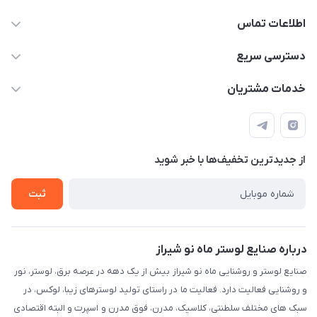
اطلاعات تماس
09171115348
دسترسی سریع
sinner2809@gmail.com
مجله فروشگاه
خدمات مشتریان
شیراز، خیابان قاآنی شمالی، مجتمع تخصصی برق و روشنایی زمرد،
لیست محصولات
قوانین و مقررات
طبقه همکف واحد 131
درباره ما
حریم خصوصی
تماس با ما
از جدید‌ترین تخفیف‌ها با‌ خبر شوید
راهنما
ثبت
درباره صنایع لوستر ماه نو شیراز
صنایع لوستر و روشنایی ماه نو شیراز بیش از یک دهه در عرصه برق، لوستر، نور
و روشنایی فعالیت دارد. فعالیت ما در راستای تولید لوسترهای زیبا، لوکس، در
سبک های مختلف سلطنتی، کلاسیک، مدرن، فوق مدرن و اسپرت و البته اقتصادی