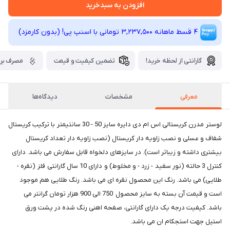
افزودن به سبدخرید
4 قسط ماهانه 3,237,500 تومانی با اسنپ ‌پی! (بدون کارمزد)
گارانتی از لحظه خرید!
تضمین کیفیت و قیمت
مصرف برق
معرفی
مشخصات
دیدگاه‌ها
لوستر مدرن کریستالی اس ام دی دایره سایز 50 - 30 سانتیمتر با ترکیب کریستال
شفاف و عسلی و نصب زاویه دار کریستال (نصب زاویه دار تعداد کریستال
بیشتری داشته و زیباتر است). در سایزهای دلخواه قابل سفارش می باشد. دارای
کنترل 3 حالته (نور سفید - زرد - و مخلوط) و دارای 10 سال گارانتی فلز (نقره -
طلایی) می باشد. رنگ این محصول نقره ای می باشد. رنگ طلایی هم موجود
است و قیمت آن بسته به سایز محصول 750 الی 900 هزار تومان گرانتر می
باشد. کیفیت درجه یک دارای گارانتی، صفحه اهنی رنگ شده در پشت ورق
استیل جهت استجکام ان می باشد.