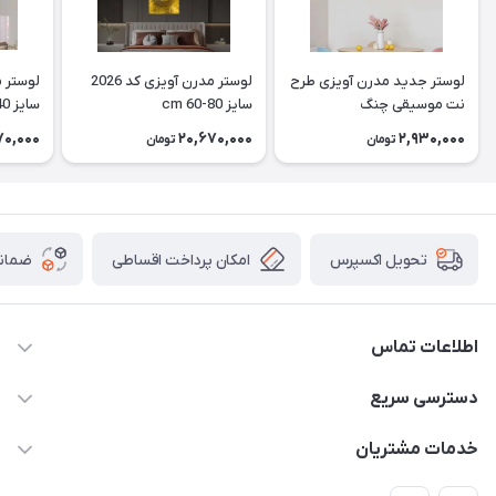
لوستر جدید مدرن آویزی طرح
لوستر مدرن آویزی کد 2026
نت موسیقی چنگ
سایز cm 60-80
سایز cm 40
70,000
20,670,000
2,930,000
تومان
تومان
امکان پرداخت اقساطی
ضمانت
تحویل اکسپرس
اطلاعات تماس
09171115348
دسترسی سریع
sinner2809@gmail.com
مجله فروشگاه
خدمات مشتریان
شیراز، خیابان قاآنی شمالی، مجتمع تخصصی برق و روشنایی زمرد،
لیست محصولات
قوانین و مقررات