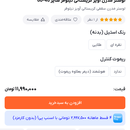
لوستر مدرن آویز کریستالی نیلوفر سایز 40-60
لوستر مدرن سقفی کریستالی آویز نیلوفر
علاقه‌مندی
مقایسه
از 1 نظر
رنگ استیل (بدنه)
نقره ای
طلایی
ریموت کنترل
ندارد
هوشمند (دیمر بعلاوه ریموت)
11,990,000
قیمت:
تومان
افزودن به سبدخرید
4 قسط ماهانه 2,997,500 تومانی با اسنپ ‌پی! (بدون کارمزد)