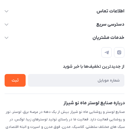
اطلاعات تماس
09171115348
دسترسی سریع
sinner2809@gmail.com
مجله فروشگاه
خدمات مشتریان
شیراز، خیابان قاآنی شمالی، مجتمع تخصصی برق و روشنایی زمرد،
لیست محصولات
قوانین و مقررات
طبقه همکف واحد 131
درباره ما
حریم خصوصی
تماس با ما
از جدید‌ترین تخفیف‌ها با‌ خبر شوید
راهنما
ثبت
درباره صنایع لوستر ماه نو شیراز
صنایع لوستر و روشنایی ماه نو شیراز بیش از یک دهه در عرصه برق، لوستر، نور
و روشنایی فعالیت دارد. فعالیت ما در راستای تولید لوسترهای زیبا، لوکس، در
سبک های مختلف سلطنتی، کلاسیک، مدرن، فوق مدرن و اسپرت و البته اقتصادی