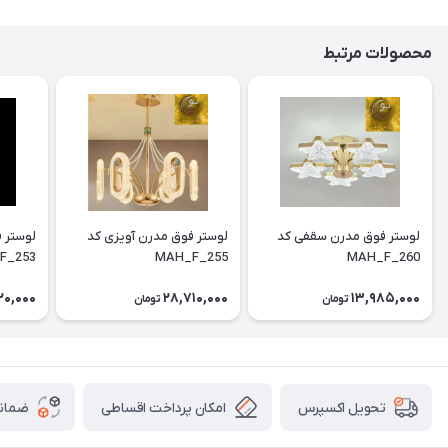
محصولات مرتبط
لوستر فوق مدرن سقفی کد
لوستر فوق مدرن آویزی کد
F_253
MAH_F_255
MAH_F_260
20,000
28,710,000
13,985,000
تومان
تومان
امکان پرداخت اقساطی
ضمانت
تحویل اکسپرس