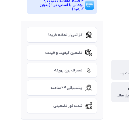
4 قسط ماهانه 2,700,000
تومانی با اسنپ ‌پی! (بدون
کارمزد)
گارانتی از لحظه خرید!
تضمین کیفیت و قیمت
مصرف برق بهینه
18 ماه ضمانت وسایل برقی و 5 سال ضمانت بدنه برای کریستال 3*5
پشتیبانی ۲۴ ساعته
تضمین تحویل سالم کالا برای کریستال 3*5
شدت نور تضمینی