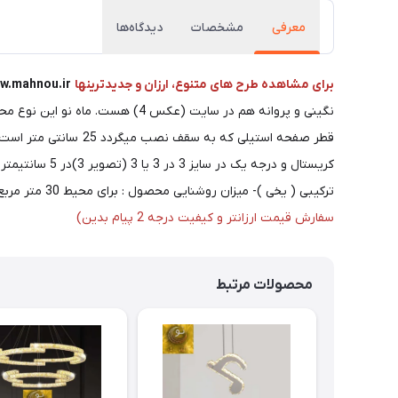
معرفی
مشخصات
دیدگاه‌ها
برای مشاهده طرح های متنوع، ارزان و جدیدترینها
w.mahnou.ir
قطر صفحه استیلی که به سقف نصب میگردد 25 سانتی متر است. - جنس محصول : بدنه از استیل درجه یک، براق و ضد خش و ضد زنگ
ترکیبی ( یخی )- میزان روشنایی محصول : برای محیط 30 متر مربع. - ضمانت محصول : 18 ماه ضمانت بی قید و شرط لوازم برقی و 5 سال بدنه.
سفارش قیمت ارزانتر و کیفیت درجه 2 پیام بدین)
محصولات مرتبط