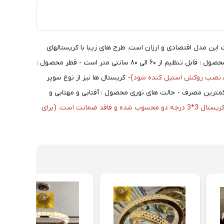
 این مدل اقتصادی و ارزان است. طرح های زیبا با کریستالهای
نگینی و پروانه هم در سایت (عکس 4) هست. ماه نو این نوع محصول را با هر شکل مورد درخواست مشتری و با هر سایز تولید می کند- ارتفاع محصول : قابل تنظیم از ۶۰ الی ۸۰ سانتی متر است - قطر محصول :
 نصب روکش استیل کنده شود)
- کریستال ها نیز از نوع سوپر
3)در 5 سانتیمتر (تصویر 2) می باشد.- نوع لامپ محصول : لامپ های SMD با بالاترین تراکم و کمترین مصرف - حالت های نوری محصول : آفتابی و مهتابی و
کریستال 3*3 درجه دو محسوب شده و فاقد ضمانت است. (برای