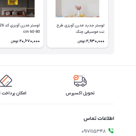
لوستر جدید مدرن آویزی طرح
نت موسیقی چنگ
cm 60-80
20,670,000
2,930,000
تومان
تومان
تحویل اکسپرس
امکان پرداخت 
اطلاعات تماس
09171115348