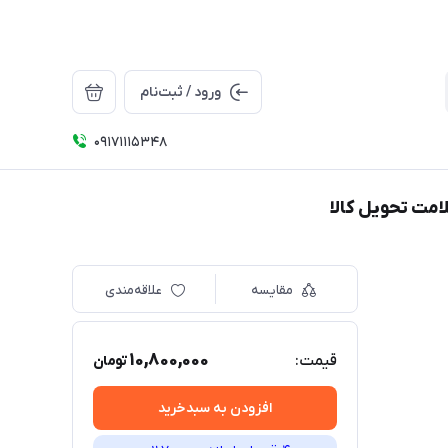
ورود / ثبت‌نام
09171115348
مقایسه
علاقه‌مندی
10,800,000
قیمت:
تومان
افزودن به سبدخرید