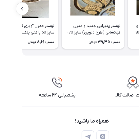
و
لوستر پذیرایی جدید و مدرن
لوستر مدرن آویزی تک حلقه گرد
نه (طرح شایان) سایز 80
کهکشانی (طرح دلوین) سایز 70-
سایز 50 با کفی پلکسی
50-30 cm
8,190,000
39,350,000
تومان
تومان
اصالت کالا
پشتیبانی ۲۴ ساعته
همراه ما باشید!