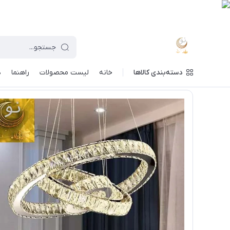
دسته‌بندی کالاها
خانه
لیست محصولات
راهنما
د
ماه نو
/
فهرست محصولات
/
لوستر کریستالی کهکشانی 60*40*20| با تضمین سلامت تحویل کالا