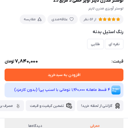
لوستر مدرن لاینر آویز خطی 3 مربع 25
لوستر آویزی مدرن لاینر
علاقه‌مندی
مقایسه
از 56 نظر
رنگ استیل بدنه
نقره ای
طلایی
7,840,000
قیمت:
تومان
افزودن به سبدخرید
4 قسط ماهانه 1,960,000 تومانی با اسنپ ‌پی! (بدون کارمزد)
گارانتی از لحظه خرید!
تضمین کیفیت و قیمت
مصرف برق
معرفی
دیدگاه‌ها