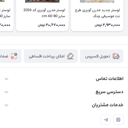
لوستر جدید مدرن آویزی طرح
لوستر مدرن آویزی کد 2026
نت موسیقی چنگ
سایز cm 60-80
سایز cm 40
70,000
20,670,000
2,930,000
تومان
تومان
امکان پرداخت اقساطی
ضمانت
تحویل اکسپرس
اطلاعات تماس
09171115348
دسترسی سریع
sinner2809@gmail.com
مجله فروشگاه
خدمات مشتریان
شیراز، خیابان قاآنی شمالی، مجتمع تخصصی برق و روشنایی زمرد،
لیست محصولات
قوانین و مقررات
طبقه همکف واحد 131
درباره ما
حریم خصوصی