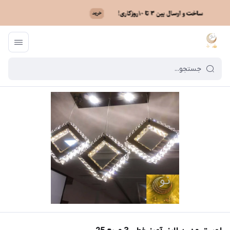
ماه نو
/
فهرست محصولات
/
لوستر مدرن لاینر آویز خطی 3 مربع 25