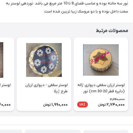
نور سه حالته بوده و مناسب فضای 8 تا 10 متر مربع می باشد. نوردهی لوستر به
سمت داخل بوده و با دو عروسک زیبا تزیین شده است.
محصولات مرتبط
لوستر ارزان سقفی دیواری ژاله
لوستر سقفی - دیواری ارزان
لوستر ارز
(دایره قطر 20-30 cm) نور
طرح ژیلا
دوبل
3,340,000
40,000
1,990,000
2,740,000
18٪
تومان
تومان