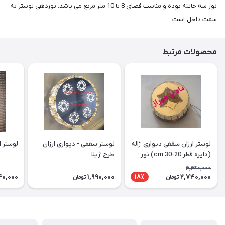
نور سه حالته بوده و مناسب فضای 8 تا 10 متر مربع می باشد. نوردهی لوستر به
سمت داخل است.
محصولات مرتبط
لوستر ارزان سقفی دیواری ژاله
لوستر سقفی - دیواری ارزان
لوستر ارز
(دایره قطر 20-30 cm) نور
طرح ژیلا
دوبل
3,340,000
40,000
1,990,000
2,740,000
18٪
تومان
تومان