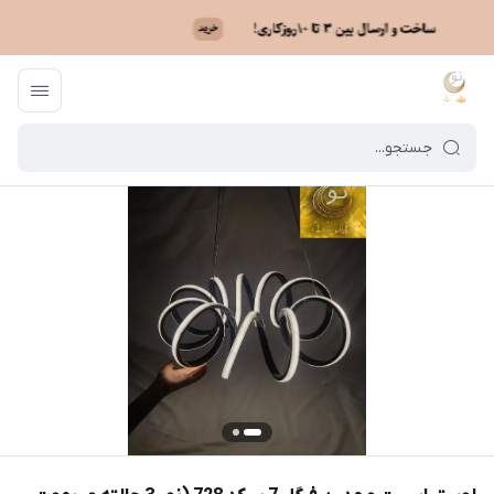
ماه نو
/
فهرست محصولات
/
لوستر اسپرت و مدرن فرگل 7 پر کد 728 (نور 3 حالته و ریموت هوشمند)