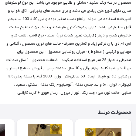
محصول در سه رنگ سفید - مشکی و طلایی موجود می باشد. این نوع لوسترهای
مدرن دارای تنوع طرح زیادی می باشد و برای محیط های پذیرایی، اتاق خواب و
آشپزخانه استفاده می شوند. ارتفاع نصب متغیر بوده و بین 40 تا 100 سانتیمتر
قابل تنظیم می باشد. دارای ریموت کنترل هوشمند و تایمر جهت تنظیم ساعت
خاموش شدن و دیمر (قابلیت تغییر شدت نور) است. - نوع لامپ : لامپ های
اس ام دی با ن تراکم زیاد و کمترین مصرف- حالت های نوری محصول : آفتابی و
مهتابی و ترکیبی ( مخلوط ) - میزان روشنایی محصول : این محصول برای
محیطی با متراژ 25 متر مربع استفاده میگردد. - ضمانت محصول : 1 سال ضمانت
بی قید و شرط کلیه لوازم برقی و 10 سال خدمات پس از فروش. صنایع لوستر و
روشنایی ماه نو شیراز ابعاد : 50 سانتی‌متر وزن : 2800 گرم با بسته بندی 3.5
کیلوگرم. توان : 6۰ وات. جنس بدنه : آلومینیوم رنگ بدنه : مشکی ، سفید ،
طلایی. حالت نوردهی : چند رنگ، نور از بیرون. ارسال فوری + کارت گارانتی
محصولات مرتبط