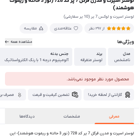
لوستر اسپرت و مدرن فرگل 7 پر کد 728 (نور 3 حالته و ریموت
هوشمند)
لوستر اسپرت و لوکس 7 پر (10 پر سفارشی)
علاقه‌مندی
مقایسه
از 297 نظر
ویژگی‌ها
مشاهده همه
مدل
برند
جنس بدنه
نامشخص
لوستر متفرقه
آلومینیوم درجه 1 با رنگ الکترواستاتیک
محصول مورد نظر موجود نمی‌باشد.
گارانتی از لحظه خرید!
تضمین کیفیت و قیمت
مصرف برق
معرفی
مشخصات
دیدگاه‌ها
لوستر اسپرت و مدرن فرگل 7 پر کد 728 (نور 3 حالته و ریموت هوشمند)- این