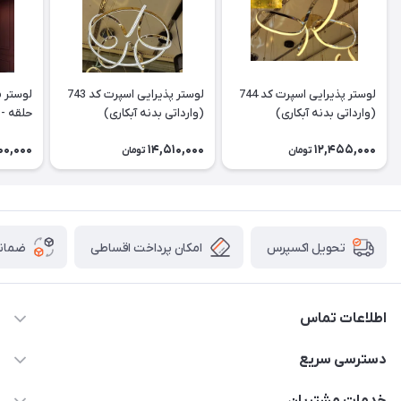
لوستر پذیرایی اسپرت کد 744
لوستر پذیرایی اسپرت کد 743
لوستر 
(وارداتی بدنه آبکاری)
(وارداتی بدنه آبکاری)
حلقه - س
00,000
14,510,000
12,455,000
تومان
تومان
امکان پرداخت اقساطی
ضمانت
تحویل اکسپرس
اطلاعات تماس
09171115348
دسترسی سریع
sinner2809@gmail.com
مجله فروشگاه