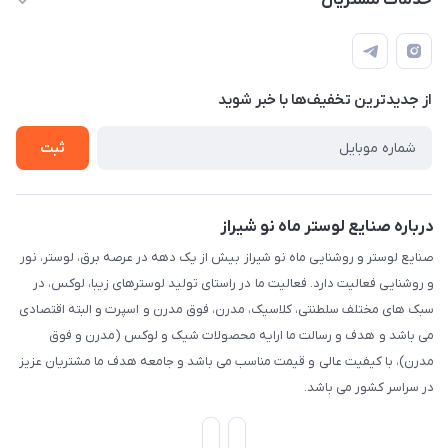
خدمات مشتریان
شیراز، خیابان قاآنی شمالی، مجتمع تخصصی برق و روشنایی زمرد،
لیست محصولات
قوانین و مقررات
طبقه همکف واحد 131
درباره ما
حریم خصوصی
تماس با ما
از جدید‌ترین تخفیف‌ها با‌ خبر شوید
راهنما
ثبت
درباره صنایع لوستر ماه نو شیراز
صنایع لوستر و روشنایی ماه نو شیراز بیش از یک دهه در عرصه برق، لوستر، نور
و روشنایی فعالیت دارد. فعالیت ما در راستای تولید لوسترهای زیبا، لوکس، در
سبک های مختلف سلطنتی، کلاسیک، مدرن، فوق مدرن و اسپرت و البته اقتصادی
می باشد و هدف و رسالت ما ارایه محصولات شیک و لوکس (مدرن و فوق
مدرن)، با کیفیت عالی و قیمت مناسب می باشد و جامعه هدف ما مشتریان عزیز
در سراسر کشور می باشد.