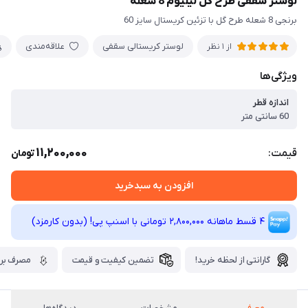
لوستر سقفی طرح گل لیلیوم 8 شعله
برنجی 8 شعله طرح گل با تزئین کریستال سایز 60
لوستر کریستالی سقفی
علاقه‌مندی
از 1 نظر
ویژگی‌ها
اندازه قطر
60 سانتی متر
11,200,000
قیمت:
تومان
افزودن به سبدخرید
4 قسط ماهانه 2,800,000 تومانی با اسنپ ‌پی! (بدون کارمزد)
گارانتی از لحظه خرید!
تضمین کیفیت و قیمت
مصرف برق