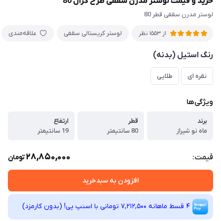
خرید و قیمت لوستر مدرن سقفی طرح کژال 80
لوستر مدرن سقفی قطر 80
لوستر کریستالی سقفی
علاقه‌مندی
از 1553 نظر
رنگ استیل (بدنه)
نقره ای
طلایی
ویژگی‌ها
برند
قطر
ارتفاع
ماه نو شیراز
80 سانتیمتر
19 سانتیمتر
28,850,000
قیمت:
تومان
افزودن به سبدخرید
4 قسط ماهانه 7,212,500 تومانی با اسنپ ‌پی! (بدون کارمزد)