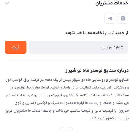
مجله فروشگاه
خدمات مشتریان
شیراز، خیابان قاآنی شمالی، مجتمع تخصصی برق و روشنایی زمرد،
لیست محصولات
قوانین و مقررات
طبقه همکف واحد 131
درباره ما
حریم خصوصی
تماس با ما
از جدید‌ترین تخفیف‌ها با‌ خبر شوید
راهنما
ثبت
درباره صنایع لوستر ماه نو شیراز
صنایع لوستر و روشنایی ماه نو شیراز بیش از یک دهه در عرصه برق، لوستر، نور
و روشنایی فعالیت دارد. فعالیت ما در راستای تولید لوسترهای زیبا، لوکس، در
سبک های مختلف سلطنتی، کلاسیک، مدرن، فوق مدرن و اسپرت و البته اقتصادی
می باشد و هدف و رسالت ما ارایه محصولات شیک و لوکس (مدرن و فوق
مدرن)، با کیفیت عالی و قیمت مناسب می باشد و جامعه هدف ما مشتریان عزیز
در سراسر کشور می باشد.