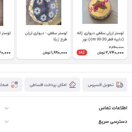
لوستر ارزان سقفی دیواری ژاله
لوستر سقفی - دیواری ارزان
لوستر ارز
(دایره قطر 20-30 cm) نور
طرح ژیلا
دوبل
3,340,000
40,000
1,990,000
2,740,000
18٪
تومان
تومان
امکان پرداخت اقساطی
ضمانت
تحویل اکسپرس
اطلاعات تماس
09171115348
دسترسی سریع
sinner2809@gmail.com