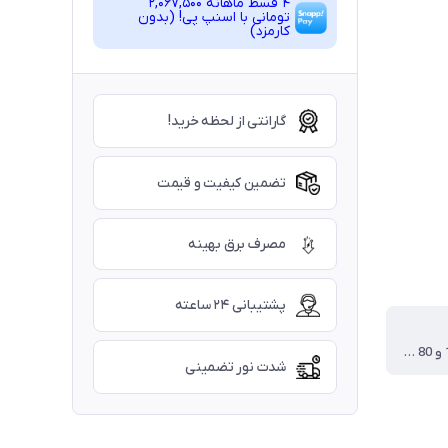
4 قسط ماهانه 2,067,500
تومانی با اسنپ ‌پی! (بدون
کارمزد)
گارانتی از لحظه خرید!
تضمین کیفیت و قیمت
مصرف برق بهینه
پشتیبانی ۲۴ ساعته
دو سایز 100 و 80 سانتیمتر
شدت نور تضمینی