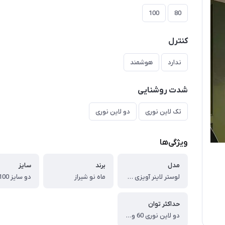
100
80
کنترل
ندارد
هوشمند
شدت روشنایی
تک لاین نوری
دو لاین نوری
ویژگی‌ها
مدل
برند
سایز
لوستر لاینر آویزی موج ( با کریستال بلند)
ماه نو شیراز
حداکثر توان
دو لاین نوری 60 وات