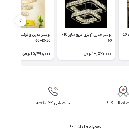
لوستر مدرن آویزی مربع سایز 40-
لوستر مدرن و لوکس آویز نیلوفر
20-40-60
60
15,390,000
13,520,000
تومان
تومان
اصالت کالا
پشتیبانی ۲۴ ساعته
همراه ما باشید!