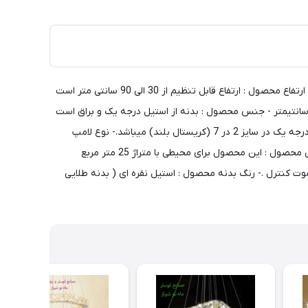
لوستر لاینر آویزی با کریستال بلند مدرن سایز 100 , 80 ماه نو این نوع محصول را با هر شکل مورد درخواست مشتری و با هر سایز تولید می کند- ارتفاع محصول : ارتفاع قابل تنظیم از 30 الی 90 سانتی متر است
رتفاع بیشتر نیز بصورت سفارشی تولید میگردد)- ابعاد محصول : طول صفحه استیلی که به سقف نصب میگردد 60 سانتی متر و سایز لاینر 75 سانتیمتر - جنس محصول : بدنه از استیل درجه یک و براق است
که روکش دار بوده و هیچ خط و خشی بر روی آن وجود ندارد و زمان نصب روکش استیل کنده میشود.- کریستال ها نیز از نوع سوپر کریستال و درجه یک در سایز 2 در 7 (کریستال بلند) میباشد.- نوع لامپ
محصول : لامپ های اس ام دی با بالاترین تراکم و کمترین مصرف - حالت های نوری محصول : آفتابی و مهتابی و ترکیبی ( یخی ) - میزان روشنایی محصول : این محصول برای محیطی با متراژ 25 متر مربع
ل و صفحه استیل - کنترل محصول : فاقد ریموت کنترل .- رنگ بدنه محصول : استیل نقره ای ( بدنه طلایی