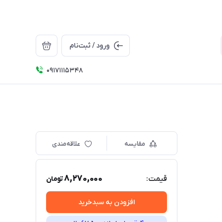
ورود / ثبت‌نام
09171115348
مقایسه
علاقه‌مندی
8,270,000
قیمت:
تومان
افزودن به سبدخرید