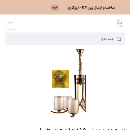
ماه نو
/
فهرست محصولات
/
لوستر مدرن عصایی 8 شاخه (طرح لهستانی)