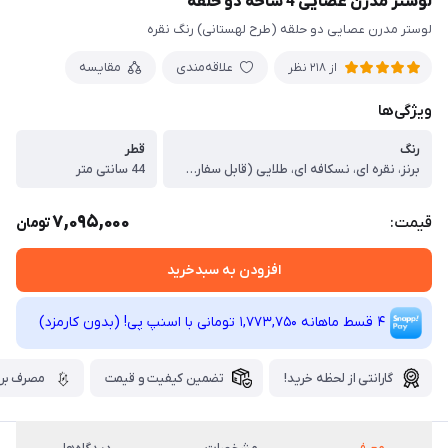
لوستر مدرن عصایی 4 شاخه دو حلقه
لوستر مدرن عصایی دو حلقه (طرح لهستانی) رنگ نقره
علاقه‌مندی
مقایسه
از 218 نظر
ویژگی‌ها
رنگ
قطر
برنز، نقره ای، نسکافه ای، طلایی (قابل سفارش)
44 سانتی متر
7,095,000
قیمت:
تومان
افزودن به سبدخرید
4 قسط ماهانه 1,773,750 تومانی با اسنپ ‌پی! (بدون کارمزد)
گارانتی از لحظه خرید!
تضمین کیفیت و قیمت
مصرف برق