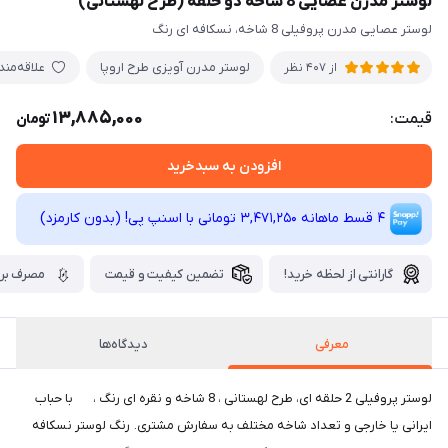
لوستر مدرن عصایی 8 شاخه دو حلقه (طرح لهستانی)
لوستر عصایی مدرن پروفیلی 8 شاخه، نسکافه ای رنگ
لوستر مدرن آویزی طرح اروپا
علاقه‌من
از 407 نظر
13,885,000
قیمت:
تومان
افزودن به سبدخرید
4 قسط ماهانه 3,471,250 تومانی با اسنپ ‌پی! (بدون کارمزد)
گارانتی از لحظه خرید!
تضمین کیفیت و قیمت
مصرف برق
معرفی
دیدگاه‌ها
لوستر پروفیلی 2 حلقه ای، طرح لهستانی ، 8 شاخه و نقره ای رنگ ، با حباب
ایرانی یا خارجی و تعداد شاخه مختلف به سفارش مشتری. رنگ لوستر نسکافه