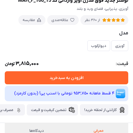
لوستر جدید فوق مدرن آویز وارداتی کد MAH_F_100_15
آویزی، پذیرایی، فضای وید و بلند
علاقه‌مندی
مقایسه
از 460 نظر
مدل
آویزی
دیوارکوب
3,815,000
قیمت:
تومان
افزودن به سبدخرید
4 قسط ماهانه 953,750 تومانی با اسنپ ‌پی! (بدون کارمزد)
گارانتی از لحظه خرید!
تضمین کیفیت و قیمت
مصرف برق
معرفی
دیدگاه‌ها