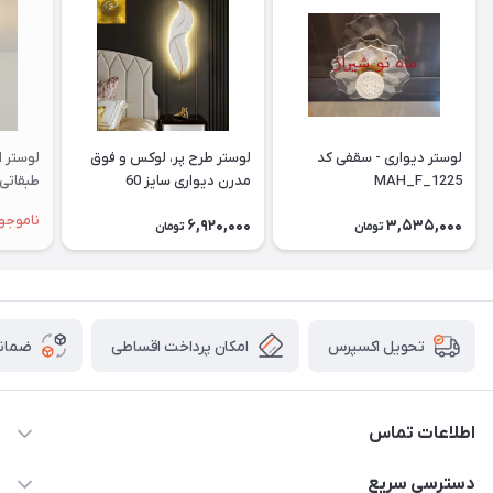
لوستر دیواری - سقفی کد
لوستر طرح پر، لوکس و فوق
لوستر ا
MAH_F_1225
مدرن دیواری سایز 60
سانتیمتر
ناموجو
6,920,000
3,535,000
هوشمن
تومان
تومان
امکان پرداخت اقساطی
ضمانت
تحویل اکسپرس
اطلاعات تماس
09171115348
دسترسی سریع