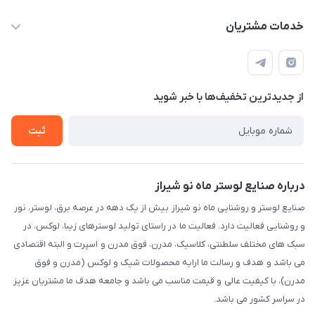
sinner2809@gmail.com
مجله فروشگاه
خدمات مشتریان
شیراز، خیابان قاآنی شمالی، مجتمع تخصصی برق و روشنایی زمرد،
لیست محصولات
قوانین و مقررات
طبقه همکف واحد 131
درباره ما
حریم خصوصی
تماس با ما
از جدید‌ترین تخفیف‌ها با‌ خبر شوید
راهنما
ثبت
درباره صنایع لوستر ماه نو شیراز
صنایع لوستر و روشنایی ماه نو شیراز بیش از یک دهه در عرصه برق، لوستر، نور
و روشنایی فعالیت دارد. فعالیت ما در راستای تولید لوسترهای زیبا، لوکس، در
سبک های مختلف سلطنتی، کلاسیک، مدرن، فوق مدرن و اسپرت و البته اقتصادی
می باشد و هدف و رسالت ما ارایه محصولات شیک و لوکس (مدرن و فوق
مدرن)، با کیفیت عالی و قیمت مناسب می باشد و جامعه هدف ما مشتریان عزیز
در سراسر کشور می باشد.