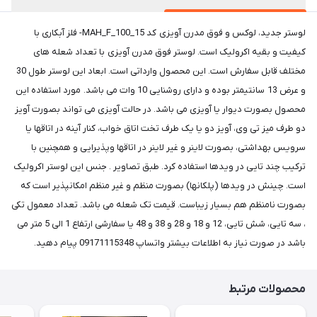
لوستر جدید، لوکس و فوق مدرن آویزی کد MAH_F_100_15- فلز آبکاری با
کیفیت و بقیه اکرولیک است. لوستر فوق مدرن آویزی با تعداد شعله های
مختلف قابل سفارش است. این محصول وارداتی است. ابعاد این لوستر طول 30
و عرض 13 سانتیمتر بوده و دارای روشنایی 10 وات می باشد. مورد استفاده این
محصول بصورت دیوار یا آویزی می باشد. در حالت آویزی می تواند بصورت آویز
دو طرف میز تی وی، آویز دو یا یک طرف تخت اتاق خواب، کنار آینه در اتاقها یا
سرویس بهداشتی، بصورت لاینر و غیر لاینر در اتاقها وپذیرایی و همچنین با
ترکیب چند تایی در ویدها استفاده کرد. طبق تصاویر . جنس این لوستر اکرولیک
است. چینش در ویدها (پلکانها) بصورت منظم و غیر منظم امکانپذیر است که
بصورت نامنظم هم بسیار زیباست. قیمت تک شعله می باشد. تعداد معمول تکی
، سه تایی، شش تایی، 12 و 18 و 28 و 38 و 48 یا سفارشی ارتفاع 1 الی 5 متر می
باشد در صورت نیاز به اطلاعات بیشتر واتساپ 09171115348 پیام دهید.
محصولات مرتبط