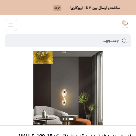
ماه نو
/
فهرست محصولات
/
لوستر جدید فوق مدرن آویز وارداتی کد MAH_F_100_15