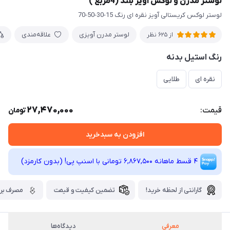
لوستر مدرن و لوکس آویز بلند (4مربع )
لوستر لوکس کریستالی آویز نقره ای رنگ 15-30-50-70
لوستر مدرن آویزی
علاقه‌مندی
از 625 نظر
رنگ استیل بدنه
نقره ای
طلایی
27,470,000
قیمت:
تومان
افزودن به سبدخرید
4 قسط ماهانه 6,867,500 تومانی با اسنپ ‌پی! (بدون کارمزد)
گارانتی از لحظه خرید!
تضمین کیفیت و قیمت
مصرف برق
معرفی
دیدگاه‌ها