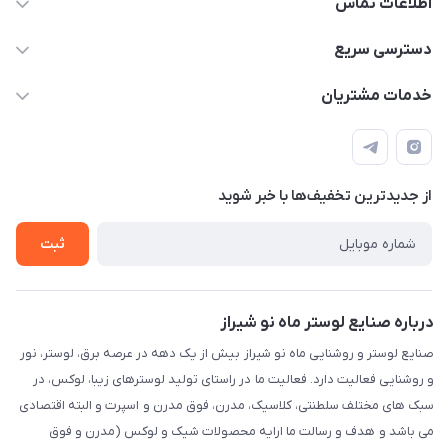
اطلاعات تماس
09171115348
دسترسی سریع
sinner2809@gmail.com
مجله فروشگاه
خدمات مشتریان
شیراز، خیابان قاآنی شمالی، مجتمع تخصصی برق و روشنایی زمرد،
لیست محصولات
قوانین و مقررات
طبقه همکف واحد 131
درباره ما
حریم خصوصی
تماس با ما
از جدید‌ترین تخفیف‌ها با‌ خبر شوید
راهنما
ثبت
درباره صنایع لوستر ماه نو شیراز
صنایع لوستر و روشنایی ماه نو شیراز بیش از یک دهه در عرصه برق، لوستر، نور
و روشنایی فعالیت دارد. فعالیت ما در راستای تولید لوسترهای زیبا، لوکس، در
سبک های مختلف سلطنتی، کلاسیک، مدرن، فوق مدرن و اسپرت و البته اقتصادی
می باشد و هدف و رسالت ما ارایه محصولات شیک و لوکس (مدرن و فوق