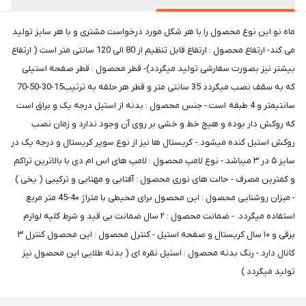
ماه نو این نوع محصول را با هر شکل مورد درخواست مشتری و با هر سایز تولید
می کند- ارتفاع محصول : ارتفاع قابل تنظیم از 80 الی 120 سانتی متر است ( ارتفاع
بیشتر نیز بصورت سفارشی تولید میگردد)- قطر محصول : قطر صفحه استیلی
که به سقف نصب میگردد 35 سانتی متر و قطر هر حلقه به ترتیب15-30-50-70
سانتیمتر و 4 طبقه است.- جنس محصول : بدنه از استیل درجه یک و براق است
که روکش دار بوده و هیچ خط و خشی بر روی آن وجود ندارد و زمان نصب
روکش استیل کنده میشود.- کریستال ها نیز از نوع سوپر کریستال و درجه یک در
سایز ۵ در ۳ میباشد.- نوع لامپ محصول : لامپ های اس ام دی با بالاترین تراکم
و کمترین مصرف - حالت های نوری محصول : آفتابی و مهتابی و ترکیبی ( یخی )
- میزان روشنایی محصول : این محصول برای محیطی با متراژ 4۰-45 متر مربع
استفاده میگردد. - ضمانت محصول : ۲ سال ضمانت بی قید و شرط کلیه لوازم
برقی و ۱۰ سال کریستال و صفحه استیل - کنترل محصول : این محصول کنترل ۳
کانال دارد.- رنگ بدنه محصول : استیل نقره ای ( بدنه طلایی این محصول نیز
تولید میگردد )