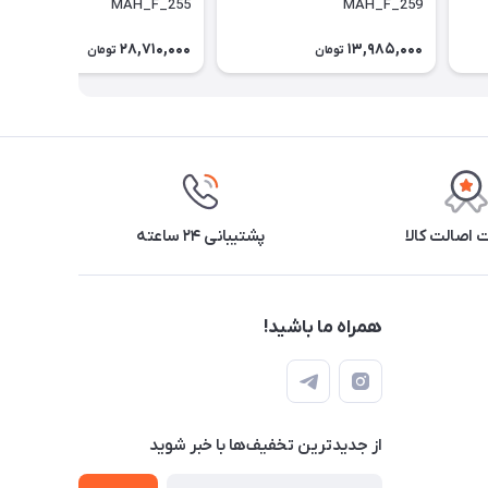
MAH_F_255
MAH_F_259
28,710,000
13,985,000
تومان
تومان
اصالت کالا
پشتیبانی ۲۴ ساعته
همراه ما باشید!
از جدید‌ترین تخفیف‌ها با‌ خبر شوید