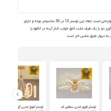
لوستر جدید، لوکس و فوق مدرن آویزی کد MAH_F_116- لوستر فوق مدرن آویزی با تعداد شعله های مختلف قابل سفارش است. این محصول وارداتی است. ابعاد این لوستر 12 در 30 سانتیمتر بوده و دارای
آویز دو یا یک طرف تخت اتاق خواب، کنار آینه در اتاقها یا
لوستر فوق مدرن سقفی کد
لوستر فوق مدرن آویزی کد