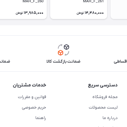
MAH_F_260
MAH_F_261
13,985,000
14,480,000
تومان
تومان
اقساطی
ضمانت بازگشت کالا
ضمانت 
دسترسی سریع
خدمات مشتریان
مجله فروشگاه
قوانین و مقررات
لیست محصولات
حریم خصوصی
درباره ما
راهنما