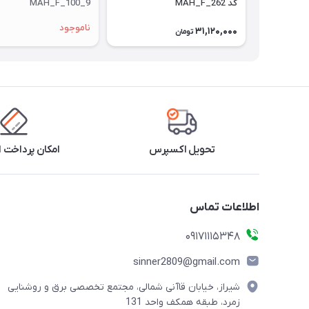
کد MAH_F_262
MAH_F_100_9
ناموجود
31,120,000
تومان
تحویل اکسپرس
امکان پرداخت 
اطلاعات تماس
09171115348
sinner2809@gmail.com
شیراز، خیابان قاآنی شمالی، مجتمع تخصصی برق و روشنایی
زمرد، طبقه همکف واحد 131