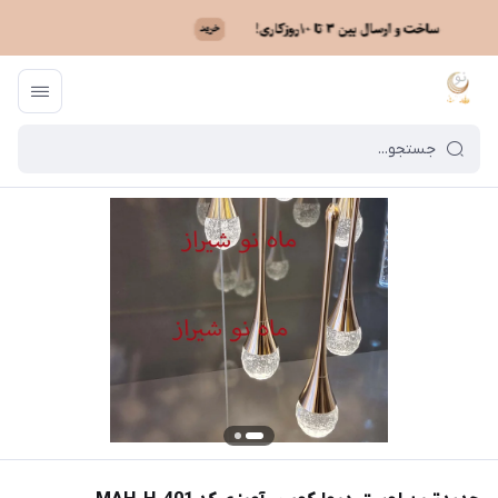
ماه نو
/
فهرست محصولات
/
جدیدترین لوستر دیوارکوب - آویزی کد MAH_H_401