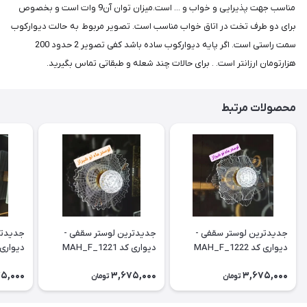
مناسب جهت پذیرایی و خواب و ... است.میزان توان آن9 وات است و بخصوص
برای دو طرف تخت در اتاق خواب مناسب است. تصویر مربوط به حالت دیوارکوب
سمت راستی است. اگر پایه دیوارکوب ساده باشد کفی تصویر 2 حدود 200
هزارتومان ارزانتر است. . برای حالات چند شعله و طبقاتی تماس بگیرید.
محصولات مرتبط
جدیدترین لوستر سقفی -
جدیدترین لوستر سقفی -
جدیدتر
دیواری کد MAH_F_1222
دیواری کد MAH_F_1221
دیواری کد H_F_1223
5,000
3,675,000
3,675,000
تومان
تومان