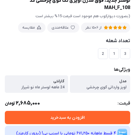
لوستر جدید، فوق مدرن آویزی تک گوی چرخشی کد
MAH_F_108
(بصورت دیوارکوب هم موجود است قیمت 15% بیشتر است
علاقه‌مندی
مقایسه
از 1506 نظر
تعداد شعله
2
1
3
ویژگی‌ها
مدل
گارانتی
اویز وارداتی گوی چرخشی
24 ماهه لوستر ماه نو شیراز
2,685,000
قیمت:
تومان
افزودن به سبدخرید
4 قسط ماهانه 671,250 تومانی با اسنپ ‌پی! (بدون کارمزد)