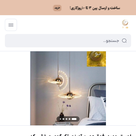
ماه نو
/
فهرست محصولات
/
لوستر جدید، فوق مدرن آویزی تک گوی چرخشی کد AH_F_108