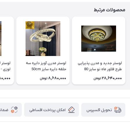
محصولات مرتبط
لوستر جدید و مدرن پذیرایی
لوستر مدرن آویز دایره سه
طرح فلاور ماه نو سایز 80
حلقه دایره سایز 50cm
لوزی - 
(کیفیت عالی)
80,000
8,680,000
28,640,000
تومان
تومان
امکان پرداخت اقساطی
ضمانت
تحویل اکسپرس