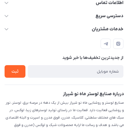
اطلاعات تماس
09171115348
دسترسی سریع
sinner2809@gmail.com
مجله فروشگاه
خدمات مشتریان
شیراز، خیابان قاآنی شمالی، مجتمع تخصصی برق و روشنایی زمرد،
لیست محصولات
قوانین و مقررات
طبقه همکف واحد 131
درباره ما
حریم خصوصی
تماس با ما
از جدید‌ترین تخفیف‌ها با‌ خبر شوید
راهنما
ثبت
درباره صنایع لوستر ماه نو شیراز
صنایع لوستر و روشنایی ماه نو شیراز بیش از یک دهه در عرصه برق، لوستر، نور
و روشنایی فعالیت دارد. فعالیت ما در راستای تولید لوسترهای زیبا، لوکس، در
سبک های مختلف سلطنتی، کلاسیک، مدرن، فوق مدرن و اسپرت و البته اقتصادی
می باشد و هدف و رسالت ما ارایه محصولات شیک و لوکس (مدرن و فوق