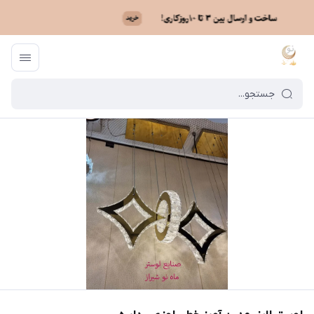
ماه نو
/
فهرست محصولات
/
لوستر لاینر مدرن آویز خطی لوزی - دایره