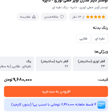
لوستر لاینر مدرن آویز خطی لوزی - دایره
لوستر آویز خطی لوزی - دایره - رنگ نقره ای
علاقه‌مندی
مقایسه
از 73 نظر
رنگ بدنه
نقره ای
طلایی
ویژگی‌ها
قطر لوزی (سانتیمتر)
قطر دایره (سانتیمتر)
رنگ
٣۴
٢۶
نقره‌ای ، طلایی (به سف
9,680,000
قیمت:
تومان
افزودن به سبدخرید
4 قسط ماهانه 2,420,000 تومانی با اسنپ ‌پی! (بدون کارمزد)