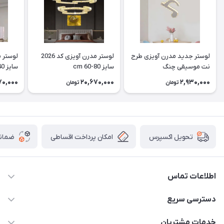
لوستر جدید مدرن آویزی طرح
لوستر مدرن آویزی کد 2026
نت موسیقی چنگ
سایز cm 60-80
سایز cm 40
70,000
20,670,000
2,930,000
تومان
تومان
امکان پرداخت اقساطی
ضمانت
تحویل اکسپرس
اطلاعات تماس
09171115348
دسترسی سریع
sinner2809@gmail.com
مجله فروشگاه
خدمات مشتریان