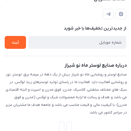
شیراز، خیابان قاآنی شمالی، مجتمع تخصصی برق و روشنایی زمرد،
لیست محصولات
قوانین و مقررات
طبقه همکف واحد 131
درباره ما
حریم خصوصی
تماس با ما
از جدید‌ترین تخفیف‌ها با‌ خبر شوید
راهنما
ثبت
درباره صنایع لوستر ماه نو شیراز
صنایع لوستر و روشنایی ماه نو شیراز بیش از یک دهه در عرصه برق، لوستر، نور
و روشنایی فعالیت دارد. فعالیت ما در راستای تولید لوسترهای زیبا، لوکس، در
سبک های مختلف سلطنتی، کلاسیک، مدرن، فوق مدرن و اسپرت و البته اقتصادی
می باشد و هدف و رسالت ما ارایه محصولات شیک و لوکس (مدرن و فوق
مدرن)، با کیفیت عالی و قیمت مناسب می باشد و جامعه هدف ما مشتریان عزیز
در سراسر کشور می باشد.