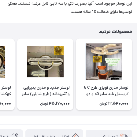
این لوستر موجود است. آنها بصورت تکی یا سه تایی قابل عرضه هستند. همگی
لوسترها دارای ضمانت 10 ساله هستند.
محصولات مرتبط
لوستر مدرن آویزی طرح C با
لوستر جدید و مدرن پذیرایی
لوستر 
کریستال بلند سایز 40 و دو
و آشپزخانه (طرح شایان) سایز
لاین نوری
80 cm
70-50-30 cm
0,000
45,170,000
12,540,000
تومان
تومان