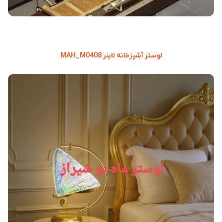
لوستر آشپزخانه لاینر MAH_M0408