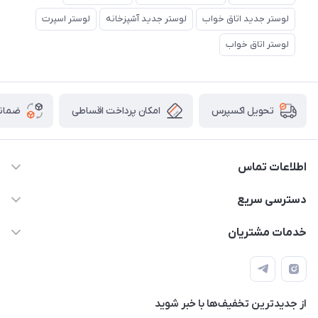
لوستر جدید اتاق خواب
لوستر جدید آشپزخانه
لوستر اسپرت
لوستر اتاق خواب
امکان پرداخت اقساطی
ضمانت
تحویل اکسپرس
اطلاعات تماس
09171115348
دسترسی سریع
sinner2809@gmail.com
مجله فروشگاه
خدمات مشتریان
شیراز، خیابان قاآنی شمالی، مجتمع تخصصی برق و روشنایی زمرد،
لیست محصولات
قوانین و مقررات
طبقه همکف واحد 131
درباره ما
حریم خصوصی
تماس با ما
از جدید‌ترین تخفیف‌ها با‌ خبر شوید
راهنما