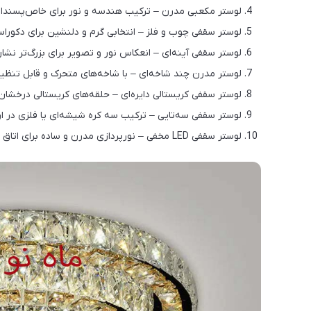
لوستر مکعبی مدرن – ترکیب هندسه و نور برای خاص‌پسندان
لوستر سقفی چوب و فلز – انتخابی گرم و دلنشین برای دکورا
لوستر سقفی آینه‌ای – انعکاس نور و تصویر برای بزرگ‌تر نشا
لوستر مدرن چند شاخه‌ای – با شاخه‌های متحرک و قابل تنظیم
لوستر سقفی کریستالی دایره‌ای – حلقه‌های کریستالی درخشا
لوستر سقفی سه‌تایی – ترکیب سه کره شیشه‌ای یا فلزی در ار
لوستر سقفی LED مخفی – نورپردازی مدرن و ساده برای اتاق خواب یا سالن‌های مینیمال.