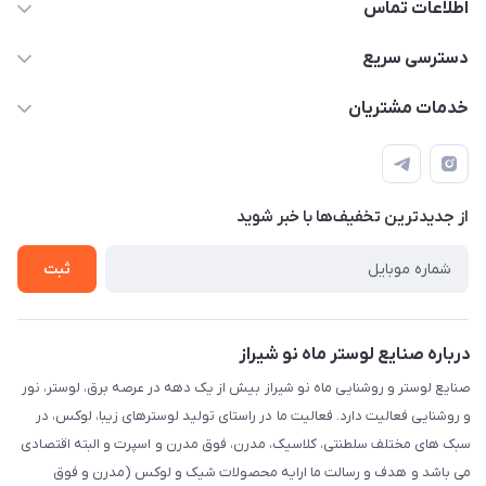
اطلاعات تماس
09171115348
دسترسی سریع
sinner2809@gmail.com
مجله فروشگاه
خدمات مشتریان
شیراز، خیابان قاآنی شمالی، مجتمع تخصصی برق و روشنایی زمرد،
لیست محصولات
قوانین و مقررات
طبقه همکف واحد 131
درباره ما
حریم خصوصی
تماس با ما
از جدید‌ترین تخفیف‌ها با‌ خبر شوید
راهنما
ثبت
درباره صنایع لوستر ماه نو شیراز
صنایع لوستر و روشنایی ماه نو شیراز بیش از یک دهه در عرصه برق، لوستر، نور
و روشنایی فعالیت دارد. فعالیت ما در راستای تولید لوسترهای زیبا، لوکس، در
سبک های مختلف سلطنتی، کلاسیک، مدرن، فوق مدرن و اسپرت و البته اقتصادی
می باشد و هدف و رسالت ما ارایه محصولات شیک و لوکس (مدرن و فوق