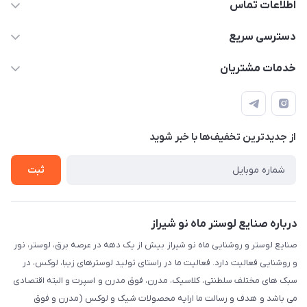
اطلاعات تماس
09171115348
دسترسی سریع
sinner2809@gmail.com
مجله فروشگاه
خدمات مشتریان
شیراز، خیابان قاآنی شمالی، مجتمع تخصصی برق و روشنایی زمرد،
لیست محصولات
قوانین و مقررات
طبقه همکف واحد 131
درباره ما
حریم خصوصی
تماس با ما
از جدید‌ترین تخفیف‌ها با‌ خبر شوید
راهنما
ثبت
درباره صنایع لوستر ماه نو شیراز
صنایع لوستر و روشنایی ماه نو شیراز بیش از یک دهه در عرصه برق، لوستر، نور
و روشنایی فعالیت دارد. فعالیت ما در راستای تولید لوسترهای زیبا، لوکس، در
سبک های مختلف سلطنتی، کلاسیک، مدرن، فوق مدرن و اسپرت و البته اقتصادی
می باشد و هدف و رسالت ما ارایه محصولات شیک و لوکس (مدرن و فوق