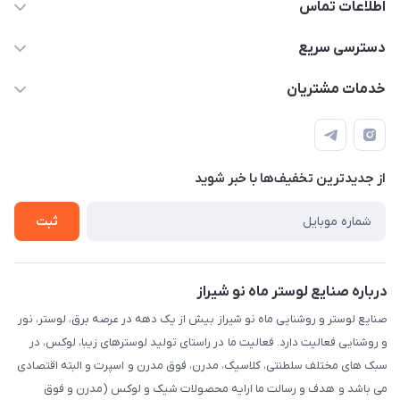
اطلاعات تماس
09171115348
دسترسی سریع
sinner2809@gmail.com
مجله فروشگاه
خدمات مشتریان
شیراز، خیابان قاآنی شمالی، مجتمع تخصصی برق و روشنایی زمرد،
لیست محصولات
قوانین و مقررات
طبقه همکف واحد 131
درباره ما
حریم خصوصی
تماس با ما
از جدید‌ترین تخفیف‌ها با‌ خبر شوید
راهنما
ثبت
درباره صنایع لوستر ماه نو شیراز
صنایع لوستر و روشنایی ماه نو شیراز بیش از یک دهه در عرصه برق، لوستر، نور
و روشنایی فعالیت دارد. فعالیت ما در راستای تولید لوسترهای زیبا، لوکس، در
سبک های مختلف سلطنتی، کلاسیک، مدرن، فوق مدرن و اسپرت و البته اقتصادی
می باشد و هدف و رسالت ما ارایه محصولات شیک و لوکس (مدرن و فوق