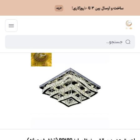
ماه نو
/
فهرست محصولات
/
لوستر مدرن سقفی رزیتا سایز 80*80 (تخفیف ویژه)