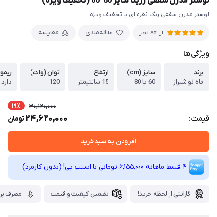
لوستر مدرن سقفی رزیتا سایز 80*80 (تخفیف ویژه)
لوستر مدرن سقفی رنگ نقره ای با تخفیف ویژه
علاقه‌مندی
مقایسه
از 851 نظر
ویژگی‌ها
برند
سایز (cm)
ارتفاع
توان (وات)
ریمو
ماه نو شیراز
60 یا 80
15 سانتیمتر
120
دارد
19٪
30,120,000
24,620,000
قیمت:
تومان
افزودن به سبدخرید
4 قسط ماهانه 6,155,000 تومانی با اسنپ ‌پی! (بدون کارمزد)
گارانتی از لحظه خرید!
تضمین کیفیت و قیمت
مصرف برق