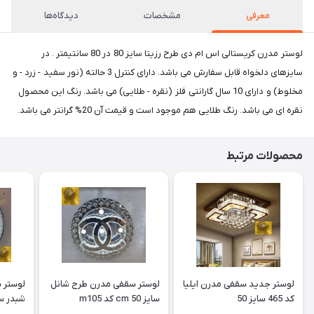
معرفی
مشخصات
دیدگاه‌ها
لوستر مدرن کریستالی اس ام دی طرح رزیتا سایز 80 در 80 سانتیمتر . در
سایزهای دلخواه قابل سفارش می باشد. دارای کنترل 3 حالته (نور سفید - زرد - و
مخلوط) و دارای 10 سال گارانتی فلز (نقره - طلایی) می باشد. رنگ این محصول
نقره ای می باشد. رنگ طلایی هم موجود است و قیمت آن 20% گرانتر می باشد.
محصولات مرتبط
لوستر جدید سقفی مدرن ایلیا
لوستر سقفی مدرن طرح شانل
کد 465 سایز 50
سایز 50 cm کد m105
شبدر سایز 50 cm