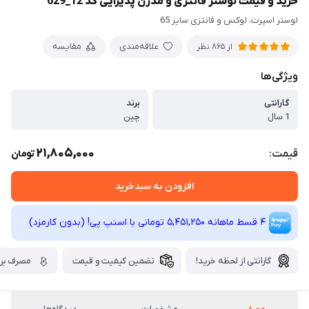
خرید و قیمت لوستر فانتزی و مدرن پذیرایی کد 12_629
لوستر اسپرت، لوکس و فانتزی سایز 65
علاقه‌مندی
مقایسه
از 865 نظر
ویژگی‌ها
گارانتی
برند
1 سال
چین
21,805,000
قیمت:
تومان
افزودن به سبدخرید
4 قسط ماهانه 5,451,250 تومانی با اسنپ ‌پی! (بدون کارمزد)
گارانتی از لحظه خرید!
تضمین کیفیت و قیمت
مصرف برق