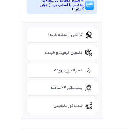
4 قسط ماهانه 5,655,000
تومانی با اسنپ ‌پی! (بدون
کارمزد)
گارانتی از لحظه خرید!
تضمین کیفیت و قیمت
مصرف برق بهینه
پشتیبانی ۲۴ ساعته
شدت نور تضمینی