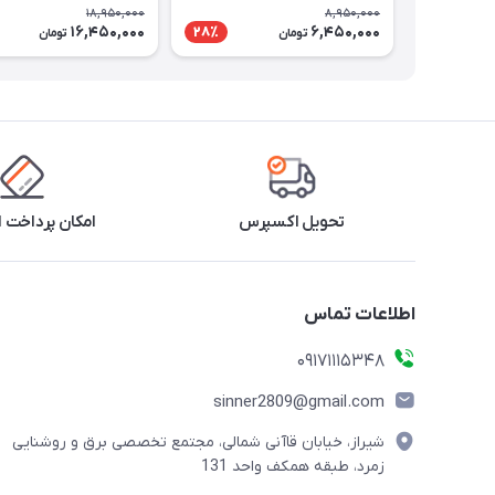
18,950,000
8,950,000
16,450,000
6,450,000
28٪
تومان
تومان
تحویل اکسپرس
امکان پرداخت 
اطلاعات تماس
09171115348
sinner2809@gmail.com
شیراز، خیابان قاآنی شمالی، مجتمع تخصصی برق و روشنایی
زمرد، طبقه همکف واحد 131