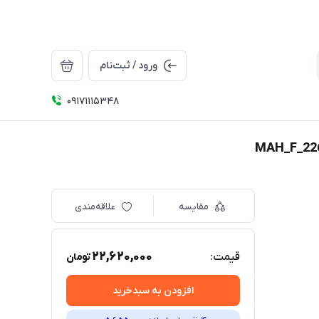
ورود / ثبت‌نام
09171115348
مقایسه
علاقه‌مندی
22,620,000
قیمت:
تومان
افزودن به سبدخرید