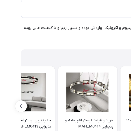
MAH_F_2. لوستر فوق مدرن آویزی 3 حلقه دایره ای سایز 20-40-60 با بدنه ترکیبی آلومینیوم و اکرولیک، وارداتی بوده و بسیار زیبا و با کیفیت عالی بوده
لوستر مدرن آویزی حلقه توپ کد
خرید و قیمت لوستر آشپزخانه و
جدیدترین لوستر آشپزخانه و
پذیرایی MAH_M0414
پذیرایی MAH_M0413