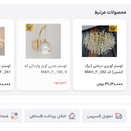
محصولات مرتبط
لوستر آویزی درختی (برگ
لوستر مدرن آویز وارداتی کد
گشنیز) کد MAH_F_262
MAH_F_100_9
F_261
ناموجود
80,000
31,120,000
تومان
امکان پرداخت اقساطی
ضمانت
تحویل اکسپرس