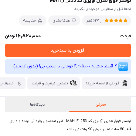
لوستر فوق مدرن آویزی کد MAH_F_253
لطفا قبل از سفارش موجودی بگیرید
علاقه‌مندی
مقایسه
از 627 نظر
16,820,000
قیمت:
تومان
افزودن به سبدخرید
4 قسط ماهانه 4,205,000 تومانی با اسنپ ‌پی! (بدون کارمزد)
گارانتی از لحظه خرید!
تضمین کیفیت و قیمت
مصرف برق
معرفی
دیدگاه‌ها
لوستر فوق مدرن آویزی کد MAH_F_253 - این محصول وارداتی بوده و دارای
قطر 50 سانتیمتر و توان 90 وات می باشد.