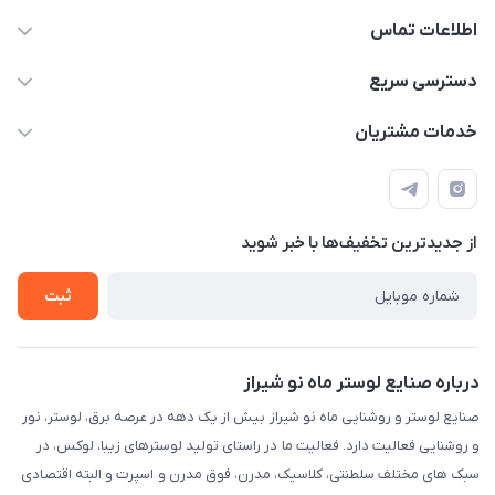
اطلاعات تماس
09171115348
دسترسی سریع
sinner2809@gmail.com
مجله فروشگاه
خدمات مشتریان
شیراز، خیابان قاآنی شمالی، مجتمع تخصصی برق و روشنایی زمرد،
لیست محصولات
قوانین و مقررات
طبقه همکف واحد 131
درباره ما
حریم خصوصی
تماس با ما
از جدید‌ترین تخفیف‌ها با‌ خبر شوید
راهنما
ثبت
درباره صنایع لوستر ماه نو شیراز
صنایع لوستر و روشنایی ماه نو شیراز بیش از یک دهه در عرصه برق، لوستر، نور
و روشنایی فعالیت دارد. فعالیت ما در راستای تولید لوسترهای زیبا، لوکس، در
سبک های مختلف سلطنتی، کلاسیک، مدرن، فوق مدرن و اسپرت و البته اقتصادی