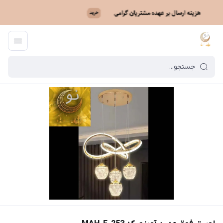
ماه نو
/
فهرست محصولات
/
لوستر فوق مدرن آویزی کد MAH_F_253