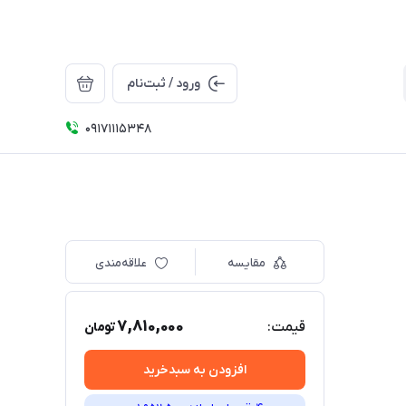
ورود / ثبت‌نام
09171115348
مقایسه
علاقه‌مندی
7,810,000
قیمت:
تومان
افزودن به سبدخرید