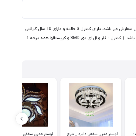
لوستر مدرن کریستالی اس ام دی طرح کتیبه - سایز 40 و 50 سانتیمتر با آویز کریستال و لامپ اضافی برای نوردهی بیشتر. در سایزهای دلخواه قابل سفارش می باشد. دارای کنترل 3 حالته و دارای 10 سال گارانتی
می باشد. رنگ این محصول نقره ای می باشد. رنگ طلایی هم موجود است و قیمت آن بسته به سایز محصول 150 الی 300 هزار تومان گرانتر می باشد. ( کنترل - فلز و ال ای دی SMD و کریستالها همه درجه 1
ه -
لوستر مدرن سقفی دایره _ طرح
لوستر مدرن سقفی کد 459 سایز