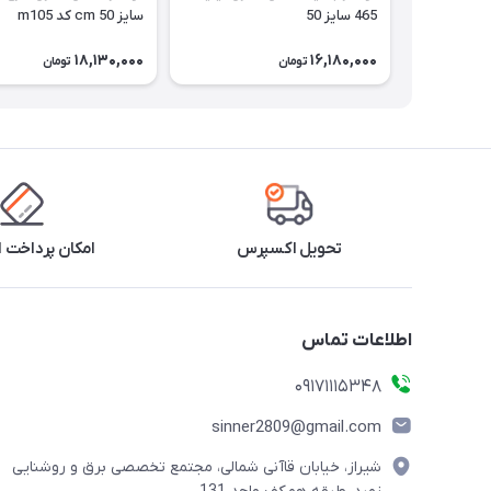
465 سایز 50
سایز 50 cm کد m105
18,130,000
16,180,000
تومان
تومان
تحویل اکسپرس
امکان پرداخت 
اطلاعات تماس
09171115348
sinner2809@gmail.com
شیراز، خیابان قاآنی شمالی، مجتمع تخصصی برق و روشنایی