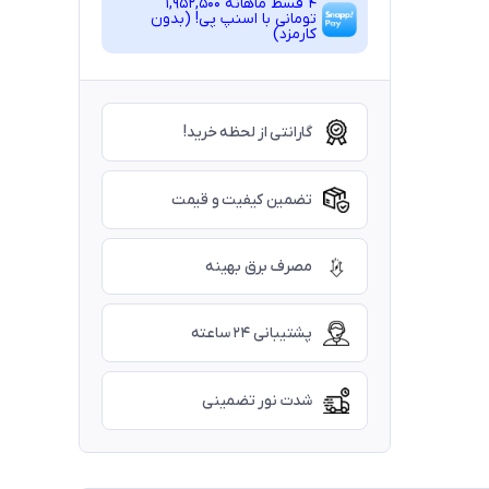
4 قسط ماهانه 1,952,500
تومانی با اسنپ ‌پی! (بدون
کارمزد)
گارانتی از لحظه خرید!
تضمین کیفیت و قیمت
مصرف برق بهینه
پشتیبانی ۲۴ ساعته
شدت نور تضمینی