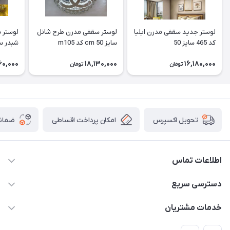
لوستر جدید سقفی مدرن ایلیا
لوستر سقفی مدرن طرح شانل
کد 465 سایز 50
سایز 50 cm کد m105
شبدر سایز 50 cm
60,000
18,130,000
16,180,000
تومان
تومان
امکان پرداخت اقساطی
ضمانت
تحویل اکسپرس
اطلاعات تماس
09171115348
دسترسی سریع
sinner2809@gmail.com
مجله فروشگاه
خدمات مشتریان
شیراز، خیابان قاآنی شمالی، مجتمع تخصصی برق و روشنایی زمرد،
لیست محصولات
قوانین و مقررات