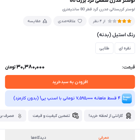
لوستر مدرن سقفی گرد بزرگ 80
لوستر کریستالی مدرن گرد قطر 80 سانتیمتری
علاقه‌مندی
مقایسه
از 4 نظر
رنگ استیل (بدنه)
نقره ای
طلایی
30,380,000
قیمت:
تومان
افزودن به سبدخرید
4 قسط ماهانه 7,595,000 تومانی با اسنپ ‌پی! (بدون کارمزد)
گارانتی از لحظه خرید!
تضمین کیفیت و قیمت
مصرف برق
معرفی
دیدگاه‌ها