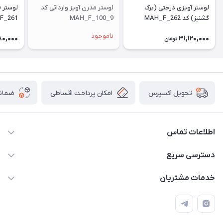
لوستر آویزی درختی (برگ
لوستر مدرن آویز وارداتی کد
گشنیز) کد MAH_F_262
MAH_F_100_9
F_261
ناموجود
80,000
31,120,000
تومان
امکان پرداخت اقساطی
ضمانت
تحویل اکسپرس
اطلاعات تماس
09171115348
دسترسی سریع
sinner2809@gmail.com
مجله فروشگاه
خدمات مشتریان
شیراز، خیابان قاآنی شمالی، مجتمع تخصصی برق و روشنایی زمرد،
لیست محصولات
قوانین و مقررات
طبقه همکف واحد 131
درباره ما
حریم خصوصی