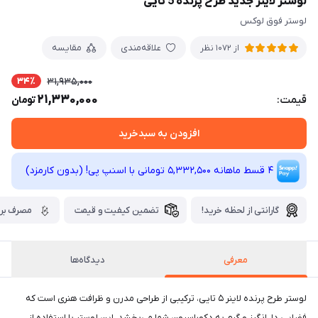
لوستر لاینر جدید طرح پرنده 5 تایی
لوستر فوق لوکس
علاقه‌مندی
مقایسه
از 1072 نظر
34٪
31,935,000
21,330,000
قیمت:
تومان
افزودن به سبدخرید
4 قسط ماهانه 5,332,500 تومانی با اسنپ ‌پی! (بدون کارمزد)
گارانتی از لحظه خرید!
تضمین کیفیت و قیمت
مصرف برق
معرفی
دیدگاه‌ها
لوستر طرح پرنده لاینر ۵ تایی، ترکیبی از طراحی مدرن و ظرافت هنری است که
فضایی دل‌انگیز و گرم به دکوراسیون شما می‌بخشد. این لوستر با استفاده از