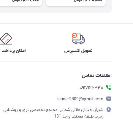
تومان
تومان
تحویل اکسپرس
امکان پرداخت 
اطلاعات تماس
09171115348
sinner2809@gmail.com
شیراز، خیابان قاآنی شمالی، مجتمع تخصصی برق و روشنایی
زمرد، طبقه همکف واحد 131