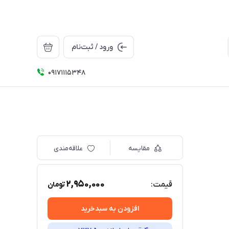
ورود / ثبت‌نام
09171115348
مقایسه
علاقه‌مندی
2,950,000
قیمت:
تومان
افزودن به سبدخرید