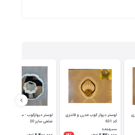
زی
لوستر دیوار کوب مدرن و فانتزی
لوستر دیوارکوب - سقفی - 8
کد 631
ضلعی سایز 20
2,985,000
2,400,000
2,420,000
19٪