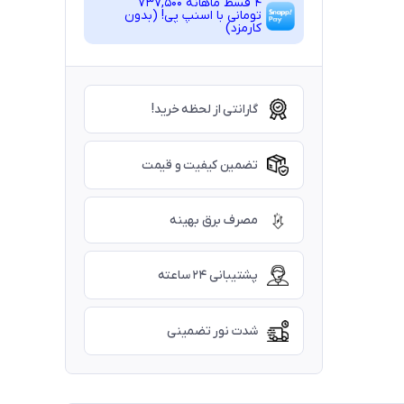
4 قسط ماهانه 737,500
تومانی با اسنپ ‌پی! (بدون
کارمزد)
گارانتی از لحظه خرید!
تضمین کیفیت و قیمت
مصرف برق بهینه
پشتیبانی ۲۴ ساعته
شدت نور تضمینی