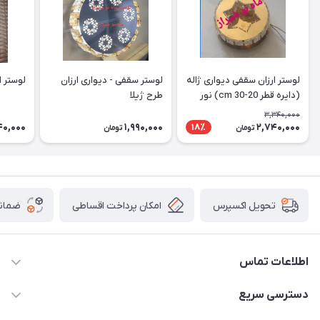
لوستر ارزان سقفی دیواری ژاله
لوستر سقفی - دیواری ارزان
لوستر ارز
(دایره قطر 20-30 cm) نور
طرح ژیلا
دوبل
3,340,000
40,000
1,990,000
2,740,000
18٪
تومان
تومان
امکان پرداخت اقساطی
ضمانت
تحویل اکسپرس
اطلاعات تماس
09171115348
دسترسی سریع
sinner2809@gmail.com