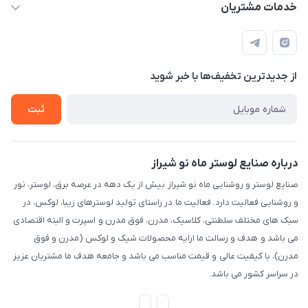
مجله فروشگاه
خدمات مشتریان
شیراز، خیابان قاآنی شمالی، مجتمع تخصصی برق و روشنایی زمرد،
لیست محصولات
قوانین و مقررات
طبقه همکف واحد 131
درباره ما
حریم خصوصی
تماس با ما
از جدید‌ترین تخفیف‌ها با‌ خبر شوید
راهنما
ثبت
درباره صنایع لوستر ماه نو شیراز
صنایع لوستر و روشنایی ماه نو شیراز بیش از یک دهه در عرصه برق، لوستر، نور
و روشنایی فعالیت دارد. فعالیت ما در راستای تولید لوسترهای زیبا، لوکس، در
سبک های مختلف سلطنتی، کلاسیک، مدرن، فوق مدرن و اسپرت و البته اقتصادی
می باشد و هدف و رسالت ما ارایه محصولات شیک و لوکس (مدرن و فوق
مدرن)، با کیفیت عالی و قیمت مناسب می باشد و جامعه هدف ما مشتریان عزیز
در سراسر کشور می باشد.