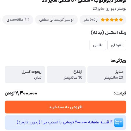
لوستر دیوارکوب - سقفی - 8 ضلعی سایز 20
لوستر دیواری سایز 20
لوستر کریستالی سقفی
علاقه‌مندی
از 605 نظر
رنگ استیل (بدنه)
نقره ای
طلایی
ویژگی‌ها
سایز
ارتفاع
ریموت کنترل
20 سانتیمتر
10 سانتیمتر
ندارد
2,400,000
قیمت:
تومان
افزودن به سبدخرید
4 قسط ماهانه 600,000 تومانی با اسنپ ‌پی! (بدون کارمزد)