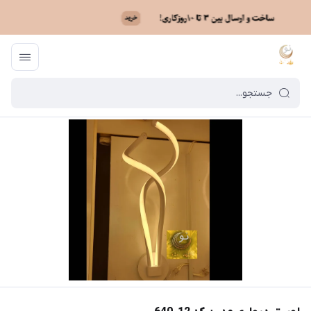
ماه نو
/
فهرست محصولات
/
لوستر دیواری مدرن کد 12_640