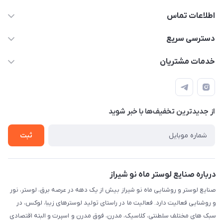
اطلاعات تماس
09171115348
دسترسی سریع
sinner2809@gmail.com
مجله فروشگاه
خدمات مشتریان
شیراز، خیابان قاآنی شمالی، مجتمع تخصصی برق و روشنایی زمرد،
لیست محصولات
قوانین و مقررات
طبقه همکف واحد 131
درباره ما
حریم خصوصی
تماس با ما
از جدید‌ترین تخفیف‌ها با‌ خبر شوید
راهنما
ثبت
درباره صنایع لوستر ماه نو شیراز
صنایع لوستر و روشنایی ماه نو شیراز بیش از یک دهه در عرصه برق، لوستر، نور
و روشنایی فعالیت دارد. فعالیت ما در راستای تولید لوسترهای زیبا، لوکس، در
سبک های مختلف سلطنتی، کلاسیک، مدرن، فوق مدرن و اسپرت و البته اقتصادی