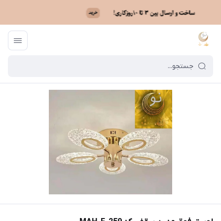
ماه نو
/
فهرست محصولات
/
لوستر فوق مدرن سقفی کد MAH_F_259