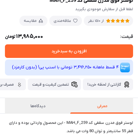
لوستر فوق مدرن سقفی کد MAH_F_259
لطفا قبل از سفارش موجودی بگیرید
علاقه‌مندی
مقایسه
از 1510 نظر
13,985,000
قیمت:
تومان
افزودن به سبدخرید
4 قسط ماهانه 3,496,250 تومانی با اسنپ ‌پی! (بدون کارمزد)
گارانتی از لحظه خرید!
تضمین کیفیت و قیمت
مصرف برق
معرفی
دیدگاه‌ها
لوستر فوق مدرن سقفی کد MAH_F_259 - این محصول وارداتی بوده و دارای
قطر 55 سانتیمتر و توان 80 وات می باشد.