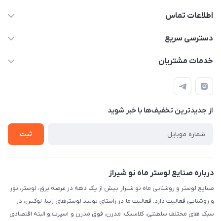
اطلاعات تماس
09171115348
دسترسی سریع
sinner2809@gmail.com
مجله فروشگاه
خدمات مشتریان
شیراز، خیابان قاآنی شمالی، مجتمع تخصصی برق و روشنایی زمرد،
لیست محصولات
قوانین و مقررات
طبقه همکف واحد 131
درباره ما
حریم خصوصی
تماس با ما
از جدید‌ترین تخفیف‌ها با‌ خبر شوید
راهنما
ثبت
درباره صنایع لوستر ماه نو شیراز
صنایع لوستر و روشنایی ماه نو شیراز بیش از یک دهه در عرصه برق، لوستر، نور
و روشنایی فعالیت دارد. فعالیت ما در راستای تولید لوسترهای زیبا، لوکس، در
سبک های مختلف سلطنتی، کلاسیک، مدرن، فوق مدرن و اسپرت و البته اقتصادی