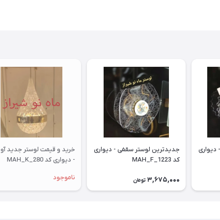
 دیواری
جدیدترین لوستر سقفی - دیواری
خرید و قیمت لوستر جدید آو
کد MAH_F_1223
- دیواری کد MAH_K_280
ناموجود
3,675,000
تومان