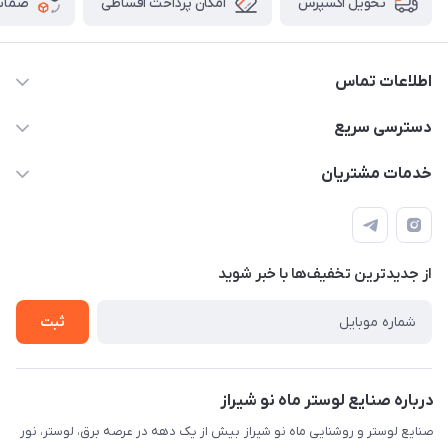
امکان پرداخت اقساطی
ضمانت
تحویل اکسپرس
اطلاعات تماس
09171115348
دسترسی سریع
sinner2809@gmail.com
مجله فروشگاه
خدمات مشتریان
شیراز، خیابان قاآنی شمالی، مجتمع تخصصی برق و روشنایی زمرد،
لیست محصولات
قوانین و مقررات
طبقه همکف واحد 131
درباره ما
حریم خصوصی
تماس با ما
از جدید‌ترین تخفیف‌ها با‌ خبر شوید
راهنما
ثبت
درباره صنایع لوستر ماه نو شیراز
صنایع لوستر و روشنایی ماه نو شیراز بیش از یک دهه در عرصه برق، لوستر، نور