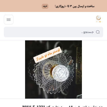
ماه نو
/
فهرست محصولات
/
جدیدترین لوستر سقفی - دیواری کد MAH_F_1221