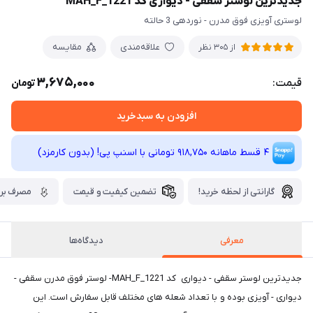
جدیدترین لوستر سقفی - دیواری کد MAH_F_1221
لوستری آویزی فوق مدرن - نوردهی 3 حالته
علاقه‌مندی
مقایسه
از 305 نظر
3,675,000
قیمت:
تومان
افزودن به سبدخرید
4 قسط ماهانه 918,750 تومانی با اسنپ ‌پی! (بدون کارمزد)
گارانتی از لحظه خرید!
تضمین کیفیت و قیمت
مصرف برق
معرفی
دیدگاه‌ها
جدیدترین لوستر سقفی - دیواری کد MAH_F_1221- لوستر فوق مدرن سقفی -
دیواری - آویزی بوده و با تعداد شعله های مختلف قابل سفارش است. این