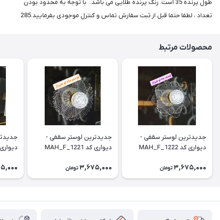
طول پرنده 35 است. رنگ پرنده طلایی می باشد. با توجه به محدود بودن
تعداد ، لطفا حتما قبل از ثبت سفارش تماس و کنترل موجودی بفرمایید.285
محصولات مرتبط
جدیدترین لوستر سقفی -
جدیدترین لوستر سقفی -
جدیدتر
دیواری کد MAH_F_1222
دیواری کد MAH_F_1221
دیواری کد H_F_1223
5,000
3,675,000
3,675,000
تومان
تومان