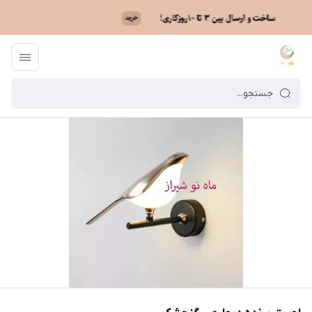
ماه نو
/
فهرست محصولات
/
لوستر پرنده دیواری - گنجشک