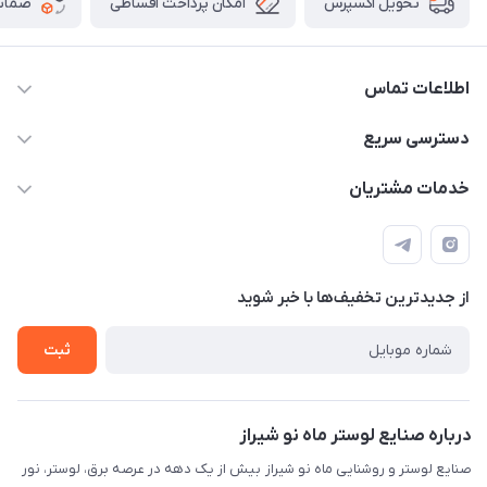
امکان پرداخت اقساطی
ضمانت
تحویل اکسپرس
اطلاعات تماس
09171115348
دسترسی سریع
sinner2809@gmail.com
مجله فروشگاه
خدمات مشتریان
شیراز، خیابان قاآنی شمالی، مجتمع تخصصی برق و روشنایی زمرد،
لیست محصولات
قوانین و مقررات
طبقه همکف واحد 131
درباره ما
حریم خصوصی
تماس با ما
از جدید‌ترین تخفیف‌ها با‌ خبر شوید
راهنما
ثبت
درباره صنایع لوستر ماه نو شیراز
صنایع لوستر و روشنایی ماه نو شیراز بیش از یک دهه در عرصه برق، لوستر، نور