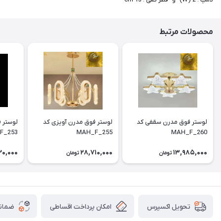
محصولات مرتبط
لوستر فوق مدرن سقفی کد
لوستر فوق مدرن آویزی کد
F_253
MAH_F_255
MAH_F_260
20,000
28,710,000
13,985,000
تومان
تومان
امکان پرداخت اقساطی
ضمانت
تحویل اکسپرس