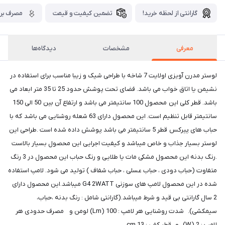
گارانتی از لحظه خرید!
تضمین کیفیت و قیمت
مصرف برق
معرفی
مشخصات
دیدگاه‌ها
لوستر مدرن آویزی اولایت 7 شاخه با طراحی شیک و زیبا مناسب برای استفاده در
نشیمن یا اتاق خواب می باشد. فضای تحت پوشش حدود 25 تا 35 متر ابعاد می
باشد. قطر کلی این محصول 100 سانتیمتر می باشد و ارتفاع آن بین 50 الی 150
سانتیمتر قابل تنظیم است. این محصول دارای 63 شعله روشنایی می باشد که با
حباب های پیرکس قطر 5 سانتیمتر می باشد پوشش داده شده است .طراحی این
لوستر بسیار جذاب و خاص میباشد و کیفیت اجرایی این محصول بسیار بالاست
.رنگ بدنه این محصول مشکی مات یا طلایی و رنگ حباب این محصول در 3 رنگ
متفاوت (حباب دودی ، حباب عسلی ، حباب شفاف ) تولید می شود. لامپ استفاده
شده در این محصول لامپ های سوزنی G4 2WATT میباشد.این محصول دارای
2 سال گارانتی بی قید و شرط میباشد.(گارانتی شامل : رنگ بدنه ،حباب،
سیمکشی). شدت روشنایی هر لامپ : 100 (Lm) لومن و مصرف حدودی هر
لامپ : 2 (W) و قطر کفی : 13 cm