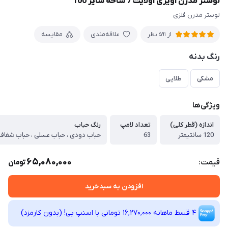
لوستر مدرن آویزی اولایت 7 شاخه سایز 100
لوستر مدرن فلزی
علاقه‌مندی
مقایسه
از 591 نظر
رنگ بدنه
مشکی
طلایی
ویژگی‌ها
اندازه (قطر کلی)
تعداد لامپ
رنگ حباب
120 سانتیمتر
63
حباب دودی ، حباب عسلی ، حباب شفاف
65,080,000
قیمت:
تومان
افزودن به سبدخرید
4 قسط ماهانه 16,270,000 تومانی با اسنپ ‌پی! (بدون کارمزد)