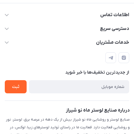
اطلاعات تماس
09171115348
دسترسی سریع
sinner2809@gmail.com
مجله فروشگاه
خدمات مشتریان
شیراز، خیابان قاآنی شمالی، مجتمع تخصصی برق و روشنایی زمرد،
لیست محصولات
قوانین و مقررات
طبقه همکف واحد 131
درباره ما
حریم خصوصی
تماس با ما
از جدید‌ترین تخفیف‌ها با‌ خبر شوید
راهنما
ثبت
درباره صنایع لوستر ماه نو شیراز
صنایع لوستر و روشنایی ماه نو شیراز بیش از یک دهه در عرصه برق، لوستر، نور
و روشنایی فعالیت دارد. فعالیت ما در راستای تولید لوسترهای زیبا، لوکس، در