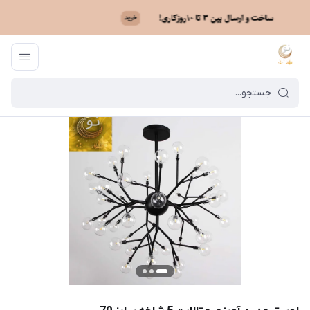
ماه نو
/
فهرست محصولات
/
لوستر مدرن آویزی متالایت 5 شاخه سایز 70