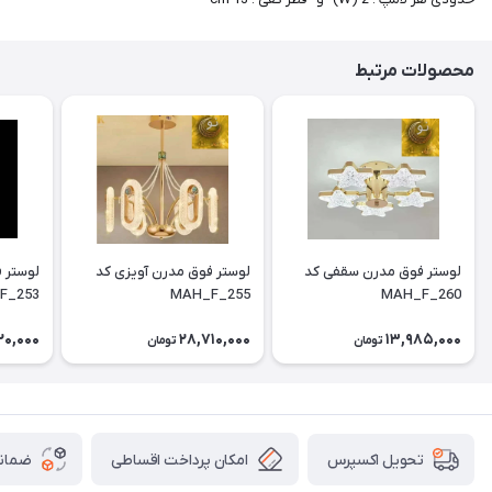
محصولات مرتبط
لوستر فوق مدرن سقفی کد
لوستر فوق مدرن آویزی کد
F_253
MAH_F_255
MAH_F_260
20,000
28,710,000
13,985,000
تومان
تومان
امکان پرداخت اقساطی
ضمانت
تحویل اکسپرس