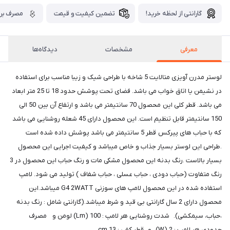
گارانتی از لحظه خرید!
تضمین کیفیت و قیمت
مصرف برق
معرفی
مشخصات
دیدگاه‌ها
لوستر مدرن آویزی متالایت 5 شاخه با طراحی شیک و زیبا مناسب برای استفاده
در نشیمن یا اتاق خواب می باشد. فضای تحت پوشش حدود 18 تا 25 متر ابعاد
می باشد. قطر کلی این محصول 70 سانتیمتر می باشد و ارتفاع آن بین 50 الی
150 سانتیمتر قابل تنظیم است. این محصول دارای 45 شعله روشنایی می باشد
که با حباب های پیرکس قطر 5 سانتیمتر می باشد پوشش داده شده است
.طراحی این لوستر بسیار جذاب و خاص میباشد و کیفیت اجرایی این محصول
بسیار بالاست .رنگ بدنه این محصول مشکی مات و رنگ حباب این محصول در 3
رنگ متفاوت (حباب دودی ، حباب عسلی ، حباب شفاف ) تولید می شود. لامپ
استفاده شده در این محصول لامپ های سوزنی G4 2WATT میباشد.این
محصول دارای 2 سال گارانتی بی قید و شرط میباشد.(گارانتی شامل : رنگ بدنه
،حباب، سیمکشی). شدت روشنایی هر لامپ : 100 (Lm) لومن و مصرف
حدودی هر لامپ : 2 (W) و قطر کفی : 13 cm