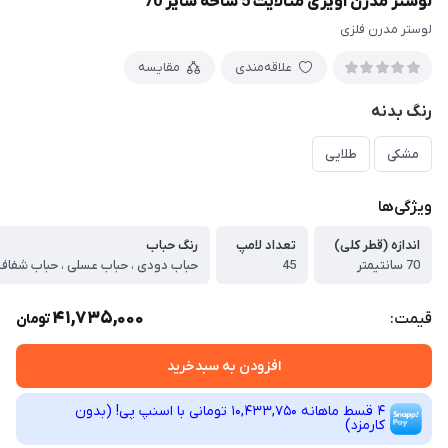
لوستر مدرن آویزی متالایت 5 شاخه سایز 70
لوستر مدرن فلزی
علاقه‌مندی
مقایسه
رنگ بدنه
مشکی
طلایی
ویژگی‌ها
اندازه (قطر کلی)
تعداد لامپ
رنگ حباب
70 سانتیمتر
45
حباب دودی ، حباب عسلی ، حباب شفاف
41,735,000
قیمت:
تومان
افزودن به سبدخرید
4 قسط ماهانه 10,433,750 تومانی با اسنپ ‌پی! (بدون
کارمزد)