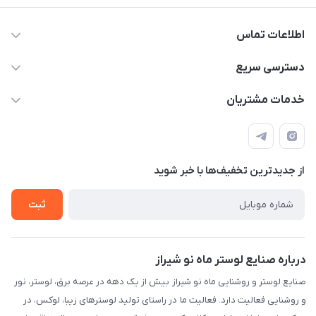
اطلاعات تماس
09171115348
دسترسی سریع
sinner2809@gmail.com
مجله فروشگاه
خدمات مشتریان
شیراز، خیابان قاآنی شمالی، مجتمع تخصصی برق و روشنایی زمرد،
لیست محصولات
قوانین و مقررات
طبقه همکف واحد 131
درباره ما
حریم خصوصی
تماس با ما
از جدید‌ترین تخفیف‌ها با‌ خبر شوید
راهنما
ثبت
درباره صنایع لوستر ماه نو شیراز
صنایع لوستر و روشنایی ماه نو شیراز بیش از یک دهه در عرصه برق، لوستر، نور
و روشنایی فعالیت دارد. فعالیت ما در راستای تولید لوسترهای زیبا، لوکس، در