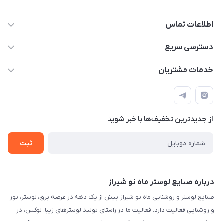
اطلاعات تماس
09171115348
دسترسی سریع
sinner2809@gmail.com
مجله فروشگاه
خدمات مشتریان
شیراز، خیابان قاآنی شمالی، مجتمع تخصصی برق و روشنایی زمرد،
لیست محصولات
قوانین و مقررات
طبقه همکف واحد 131
درباره ما
حریم خصوصی
تماس با ما
از جدید‌ترین تخفیف‌ها با‌ خبر شوید
راهنما
ثبت
درباره صنایع لوستر ماه نو شیراز
صنایع لوستر و روشنایی ماه نو شیراز بیش از یک دهه در عرصه برق، لوستر، نور
و روشنایی فعالیت دارد. فعالیت ما در راستای تولید لوسترهای زیبا، لوکس، در