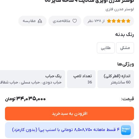
لوستر مدرن آویزی متالایت 4 شاخه سایز 60
لوستر مدرن فلزی
علاقه‌مندی
مقایسه
از 738 نظر
رنگ بدنه
مشکی
طلایی
ویژگی‌ها
اندازه (قطر کلی)
تعداد لامپ
رنگ حباب
60 سانتیمتر
36
حباب دودی ، حباب عسلی ، حباب شفاف
34,035,000
قیمت:
تومان
افزودن به سبدخرید
4 قسط ماهانه 8,508,750 تومانی با اسنپ ‌پی! (بدون کارمزد)