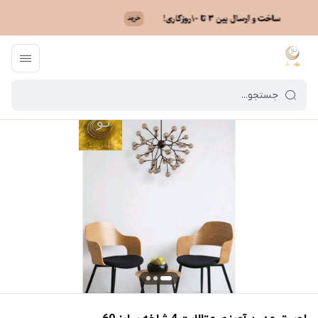
ماه نو
/
فهرست محصولات
/
لوستر مدرن آویزی متالایت 4 شاخه سایز 60