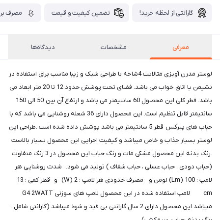
گارانتی از لحظه خرید!
تضمین کیفیت و قیمت
مصرف برق
معرفی
مشخصات
دیدگاه‌ها
لوستر مدرن آویزی متالایت 4شاخه با طراحی شیک و زیبا مناسب برای استفاده در
نشیمن یا اتاق خواب می باشد. فضای تحت پوشش حدود 12 تا 20 متر ابعاد می
باشد. قطر کلی این محصول 60 سانتیمتر می باشد و ارتفاع آن بین 50 الی 150
سانتیمتر قابل تنظیم است. این محصول دارای 36 شعله روشنایی می باشد که با
حباب های پیرکس قطر 5 سانتیمتر می باشد پوشش داده شده است .طراحی این
لوستر بسیار جذاب و خاص میباشد و کیفیت اجرایی این محصول بسیار بالاست
.رنگ بدنه این محصول مشکی مات و رنگ حباب این محصول در 3 رنگ متفاوت
(حباب دودی ، حباب عسلی ، حباب شفاف ) تولید می شود. شدت روشنایی هر
لامپ : 100 (Lm) لومن و مصرف حدودی هر لامپ : 2 (W) و قطر کفی : 13
cm لامپ استفاده شده در این محصول لامپ های سوزنی G4 2WATT
میباشد.این محصول دارای 2 سال گارانتی بی قید و شرط میباشد.(گارانتی شامل :
رنگ بدنه ،حباب، سیمکشی)