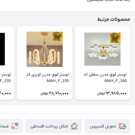
محصولات مرتبط
لوستر فوق مدرن سقفی کد
لوستر فوق مدرن آویزی کد
F_253
MAH_F_255
MAH_F_260
20,000
28,710,000
13,985,000
تومان
تومان
امکان پرداخت اقساطی
ضمانت
تحویل اکسپرس