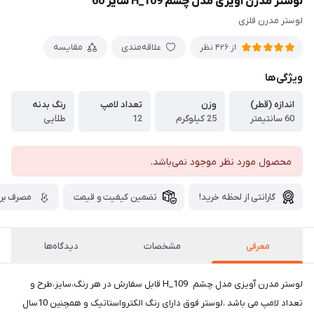
لوستر مدرن آویزی مدل چشم H_109 سایز 60
لوستر مدرن فلزی
علاقه‌مندی
مقایسه
از 426 نظر
ویژگی‌ها
اندازه (قطر)
وزن
تعداد لامپ
رنگ بدنه
60 سانتیمتر
25 کیلوگرم
12
طلایی
محصول مورد نظر موجود نمی‌باشد.
گارانتی از لحظه خرید!
تضمین کیفیت و قیمت
مصرف برق
معرفی
مشخصات
دیدگاه‌ها
لوستر مدرن آویزی مدل چشم H_109 قابل سفارش در هر رنگ،سایز،طرح و
تعداد لامپ می باشد ،لوستر فوق دارای رنگ الکترواستاتیک و همچنین 10سال