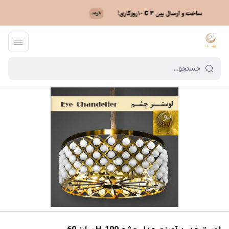
ماه نو
/
فهرست محصولات
/
لوستر مدرن آویزی مدل چشم H_109 سایز 60