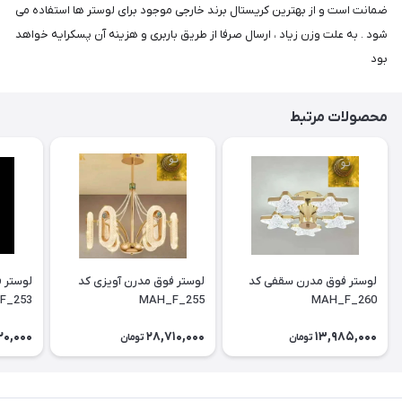
ضمانت است و از بهترین کریستال برند خارجی موجود برای لوستر ها استفاده می
شود . به علت وزن زیاد ، ارسال صرفا از طریق باربری و هزینه آن پسکرایه خواهد
بود
محصولات مرتبط
لوستر فوق مدرن سقفی کد
لوستر فوق مدرن آویزی کد
F_253
MAH_F_255
MAH_F_260
20,000
28,710,000
13,985,000
تومان
تومان