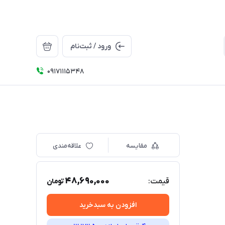
ورود / ثبت‌نام
09171115348
مقایسه
علاقه‌مندی
48,690,000
قیمت:
تومان
افزودن به سبدخرید