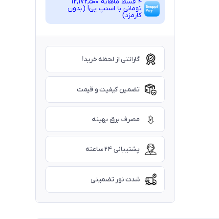
4 قسط ماهانه 12,172,500
تومانی با اسنپ ‌پی! (بدون
کارمزد)
گارانتی از لحظه خرید!
تضمین کیفیت و قیمت
مصرف برق بهینه
پشتیبانی ۲۴ ساعته
شدت نور تضمینی