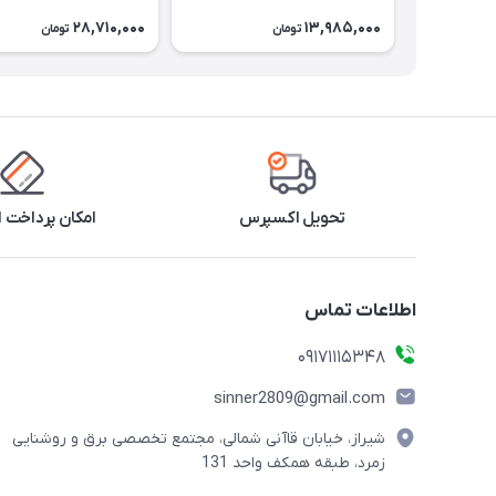
28,710,000
13,985,000
تومان
تومان
تحویل اکسپرس
امکان پرداخت 
اطلاعات تماس
09171115348
sinner2809@gmail.com
شیراز، خیابان قاآنی شمالی، مجتمع تخصصی برق و روشنایی
زمرد، طبقه همکف واحد 131