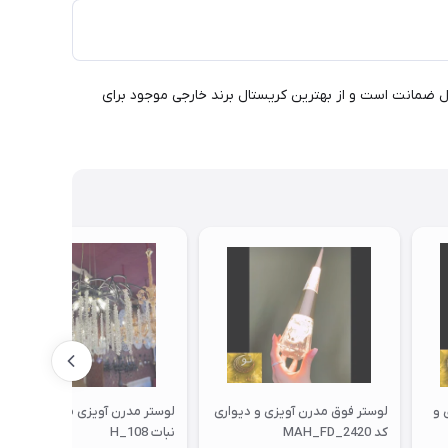
رن آویزی گرد H_105 قابل سفارش در هر رنگ،سایز،طرح و تعداد لامپ می باشد ،لوستر فوق دارای رنگ الکترواستاتیک و همچنین 10سال ضمانت است و از بهترین کریستال برند خارجی موجود برای
 و
لوستر فوق مدرن آویزی و دیواری
لوستر مدرن آویزی مدل شاخه
کد MAH_FD_2420
نبات H_108