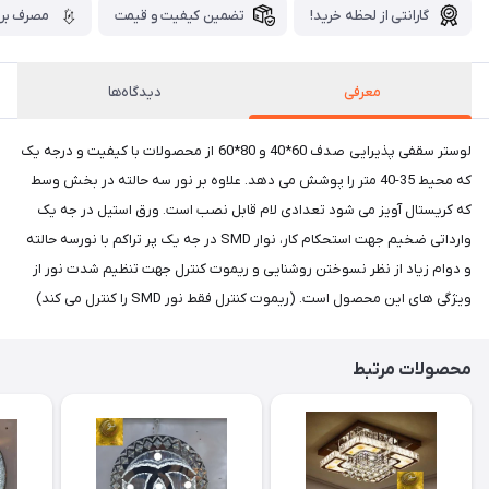
گارانتی از لحظه خرید!
تضمین کیفیت و قیمت
مصرف برق
معرفی
دیدگاه‌ها
لوستر سقفی پذیرایی صدف 60*40 و 80*60 از محصولات با کیفیت و درجه یک
که محیط 35-40 متر را پوشش می دهد. علاوه بر نور سه حالته در بخش وسط
که کریستال آویز می شود تعدادی لام قابل نصب است. ورق استیل در جه یک
وارداتی ضخیم جهت استحکام کار، نوار SMD در جه یک پر تراکم با نورسه حالته
و دوام زیاد از نظر نسوختن روشنایی و ریموت کنترل جهت تنظیم شدت نور از
ویژگی های این محصول است. (ریموت کنترل فقط نور SMD را کنترل می کند)
محصولات مرتبط