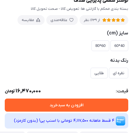
لوستر سقفی پذیرایی صدف
بسته بندی محکم با گارانتی ها: تعویض کالا - صحت تحویل کالا
علاقه‌مندی
مقایسه
از 1639 نظر
سایز (cm)
60*80
40*60
رنگ بدنه
نقره ای
طلایی
16,470,000
قیمت:
تومان
افزودن به سبدخرید
4 قسط ماهانه 4,117,500 تومانی با اسنپ ‌پی! (بدون کارمزد)