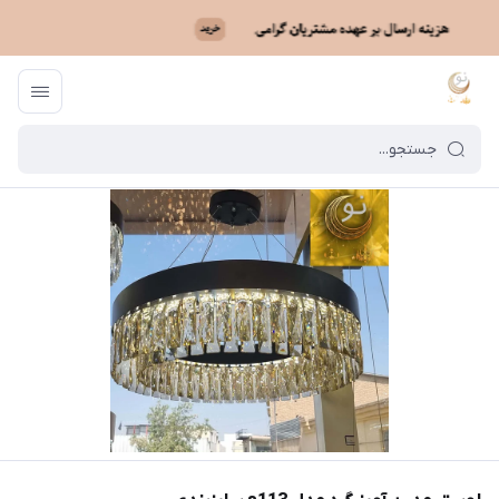
ماه نو
/
فهرست محصولات
/
لوستر مدرن آویز گرد مدل s113 سایزبندی