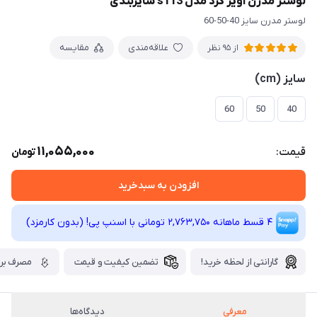
لوستر مدرن آویز گرد مدل s113 سایزبندی
لوستر مدرن سایز 40-50-60
علاقه‌مندی
مقایسه
از 95 نظر
سایز (cm)
60
50
40
11,055,000
قیمت:
تومان
افزودن به سبدخرید
4 قسط ماهانه 2,763,750 تومانی با اسنپ ‌پی! (بدون کارمزد)
گارانتی از لحظه خرید!
تضمین کیفیت و قیمت
مصرف برق
معرفی
دیدگاه‌ها