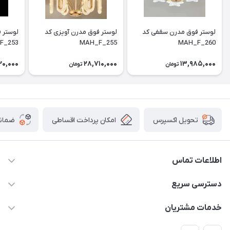
لوستر فوق مدرن سقفی کد
لوستر فوق مدرن آویزی کد
F_253
MAH_F_255
MAH_F_260
20,000
28,710,000
13,985,000
تومان
تومان
امکان پرداخت اقساطی
ضمانت
تحویل اکسپرس
اطلاعات تماس
09171115348
دسترسی سریع
sinner2809@gmail.com
مجله فروشگاه
خدمات مشتریان
شیراز، خیابان قاآنی شمالی، مجتمع تخصصی برق و روشنایی زمرد،
لیست محصولات
قوانین و مقررات