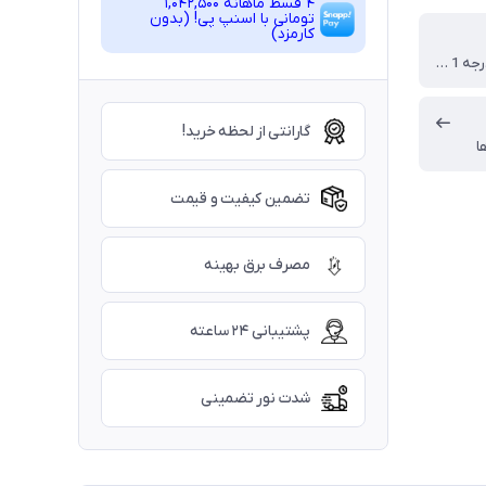
4 قسط ماهانه 1,042,500
تومانی با اسنپ ‌پی! (بدون
کارمزد)
آلومینیوم درجه 1 با رنگ الکترواستاتیک
گارانتی از لحظه خرید!
ا
تضمین کیفیت و قیمت
مصرف برق بهینه
پشتیبانی ۲۴ ساعته
شدت نور تضمینی