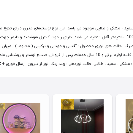
72-- این محصول در سه رنگ سفید - مشکی و طلایی موجود می باشد. این نوع لوسترهای مدرن دا
آشپزخانه استفاده می شوند. ارتفاع نصب متغیر بوده و بین 40 تا 100 سانتیمتر قابل تنظیم می باشد. دارای 