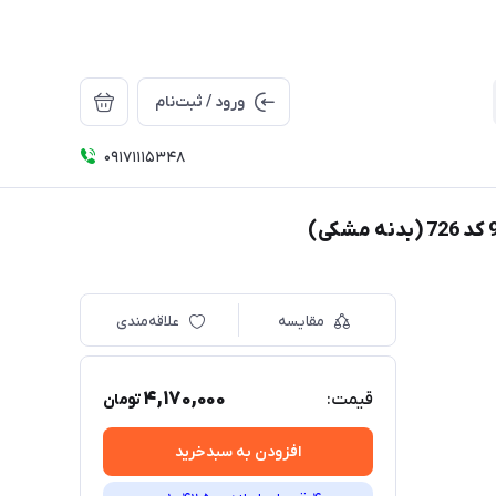
ورود / ثبت‌نام
09171115348
مقایسه
علاقه‌مندی
4,170,000
قیمت:
تومان
افزودن به سبدخرید