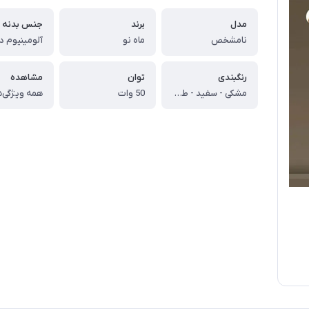
مدل
برند
جنس بدنه
نامشخص
ماه نو
رنگبندی
توان
مشاهده
مشکی - سفید - طلایی
50 وات
همه ویژگی‌ه