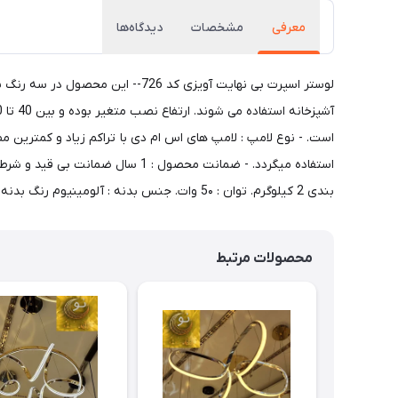
معرفی
مشخصات
دیدگاه‌ها
لوستر اسپرت بی نهایت آویزی کد 6
بندی 2 کیلوگرم. توان : 5۰ وات. جنس بدنه : آلومینیوم رنگ بدنه : مشکی ، سفید ، طلایی. حالت نوردهی : چند رنگ، نور از بیرون. ارسال فوری + کارت گارانتی
محصولات مرتبط