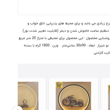
رای تنوع طرح زیادی می باشد و برای محیط های پذیرایی، اتاق خواب و
ریموت کنترل هوشمند و تایمر جهت تنظیم ساعت خاموش شدن و دیمر (قابلیت تغییر شدت نور)
است. - نوع لامپ : لامپ های اس ام دی با تراکم زیاد و کمترین مصرف- حالت های نوری محصول : آفتابی و مهتابی و ترکیبی ( مخلوط ) - میزان روشنایی محصول : این محصول برای محیطی با متراژ 20 متر مربع
استفاده میگردد. - ضمانت محصول : 1 سال ضمانت بی قید و شرط کلیه لوازم برقی و 10 سال خدمات پس از فروش. صنایع لوستر و روشنایی ماه نو شیراز ابعاد : 30x90 سانتی‌متر وزن : 1800 گرم با بسته